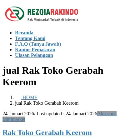
Skip
Skip
to
to
the
the
content
Navigation
Beranda
Tentang Kami
F.A.Q (Tanya Jawab)
Kantor Pemasaran
Ulasan Pelanggan
jual Rak Toko Gerabah
Keerom
HOME
jual Rak Toko Gerabah Keerom
24 Januari 2026
/ Last updated :
24 Januari 2026
Aksesoris
Minimarket
Rak Toko Gerabah Keerom