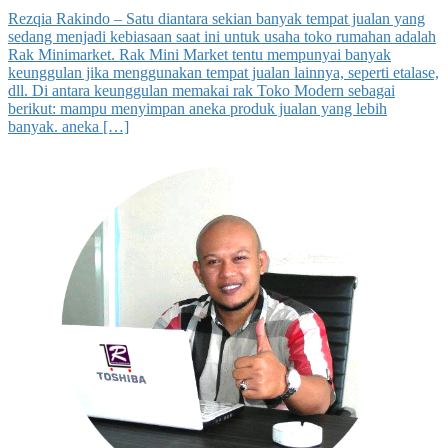
Rezqia Rakindo – Satu diantara sekian banyak tempat jualan yang
sedang menjadi kebiasaan saat ini untuk usaha toko rumahan adalah
Rak Minimarket. Rak Mini Market tentu mempunyai banyak
keunggulan jika menggunakan tempat jualan lainnya, seperti etalase,
dll. Di antara keunggulan memakai rak Toko Modern sebagai
berikut: mampu menyimpan aneka produk jualan yang lebih
banyak. aneka […]