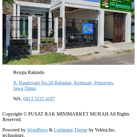
Rezqia Rakindo
Jl. Handayani No.20 Babadan, Kertosari, Ponorogo,
Jawa Timur.
WA:
0813 3335 4187
Copyright © PUSAT RAK MINIMARKET MURAH All Rights
Reserved.
Powered by
WordPress
&
Lightning Theme
by Vektor,Inc.
technology.