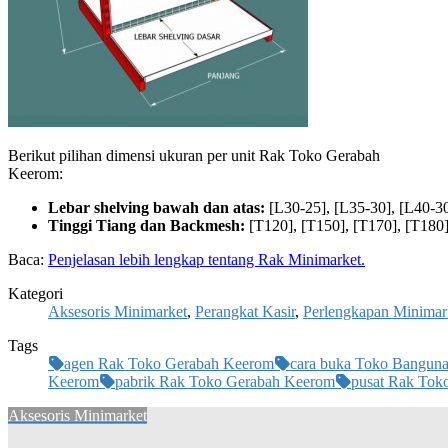
Berikut pilihan dimensi ukuran per unit Rak Toko Gerabah
Keerom:
Lebar shelving bawah dan atas:
[L30-25], [L35-30], [L40-30
Tinggi Tiang dan Backmesh:
[T120], [T150], [T170], [T180]
Baca:
Penjelasan lebih lengkap tentang Rak Minimarket.
Kategori
Aksesoris Minimarket
,
Perangkat Kasir
,
Perlengkapan Minimar
Tags
agen Rak Toko Gerabah Keerom
cara buka Toko Bangun
Keerom
pabrik Rak Toko Gerabah Keerom
pusat Rak Tok
Aksesoris Minimarket