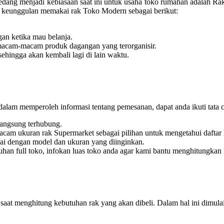
 sedang menjadi kebiasaan saat ini untuk usaha toko rumahan adalah
tara keunggulan memakai rak Toko Modern sebagai berikut:
an ketika mau belanja.
rmacam-macam produk dagangan yang terorganisir.
hingga akan kembali lagi di lain waktu.
lam memperoleh informasi tentang pemesanan, dapat anda ikuti tata ca
angsung terhubung.
m ukuran rak Supermarket sebagai pilihan untuk mengetahui daftar 
uai dengan model dan ukuran yang diinginkan.
han full toko, infokan luas toko anda agar kami bantu menghitungkan
a saat menghitung kebutuhan rak yang akan dibeli. Dalam hal ini dimu