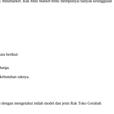
 Rak Minimarket. Rak Mini Market tentu mempunyai banyak keunggulan
ra berikut:
harga.
 kebutuhan raknya.
lai dengan mengetahui istilah model dan jenis Rak Toko Gerabah