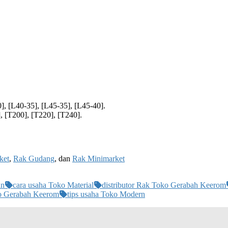
], [L40-35], [L45-35], [L45-40].
, [T200], [T220], [T240].
ket
,
Rak Gudang
, dan
Rak Minimarket
an
cara usaha Toko Material
distributor Rak Toko Gerabah Keerom
o Gerabah Keerom
tips usaha Toko Modern