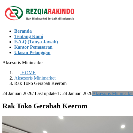
Skip
Skip
to
to
the
the
content
Navigation
Beranda
Tentang Kami
F.A.Q (Tanya Jawab)
Kantor Pemasaran
Ulasan Pelanggan
Aksesoris Minimarket
HOME
Aksesoris Minimarket
Rak Toko Gerabah Keerom
24 Januari 2026
/ Last updated :
24 Januari 2026
Aksesoris Minimarke
Rak Toko Gerabah Keerom