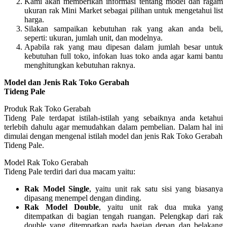
Kami akan memberikan informasi tentang model dan ragam
ukuran rak Mini Market sebagai pilihan untuk mengetahui list
harga.
Silakan sampaikan kebutuhan rak yang akan anda beli,
seperti: ukuran, jumlah unit, dan modelnya.
Apabila rak yang mau dipesan dalam jumlah besar untuk
kebutuhan full toko, infokan luas toko anda agar kami bantu
menghitungkan kebutuhan raknya.
Model dan Jenis Rak Toko Gerabah
Tideng Pale
Produk Rak Toko Gerabah
Tideng Pale terdapat istilah-istilah yang sebaiknya anda ketahui
terlebih dahulu agar memudahkan dalam pembelian. Dalam hal ini
dimulai dengan mengenal istilah model dan jenis Rak Toko Gerabah
Tideng Pale.
Model Rak Toko Gerabah
Tideng Pale terdiri dari dua macam yaitu:
Rak Model Single
, yaitu unit rak satu sisi yang biasanya
dipasang menempel dengan dinding.
Rak Model Double
, yaitu unit rak dua muka yang
ditempatkan di bagian tengah ruangan. Pelengkap dari rak
double yang ditempatkan pada bagian depan dan belakang