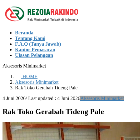
Skip
Skip
to
to
the
the
content
Navigation
Beranda
Tentang Kami
F.A.Q (Tanya Jawab)
Kantor Pemasaran
Ulasan Pelanggan
Aksesoris Minimarket
HOME
Aksesoris Minimarket
Rak Toko Gerabah Tideng Pale
4 Juni 2026
/ Last updated :
4 Juni 2026
Aksesoris Minimarket
Rak Toko Gerabah Tideng Pale