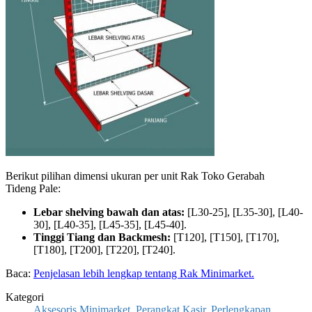
Berikut pilihan dimensi ukuran per unit Rak Toko Gerabah
Tideng Pale:
Lebar shelving bawah dan atas:
[L30-25], [L35-30], [L40-
30], [L40-35], [L45-35], [L45-40].
Tinggi Tiang dan Backmesh:
[T120], [T150], [T170],
[T180], [T200], [T220], [T240].
Baca:
Penjelasan lebih lengkap tentang Rak Minimarket.
Kategori
Aksesoris Minimarket
,
Perangkat Kasir
,
Perlengkapan