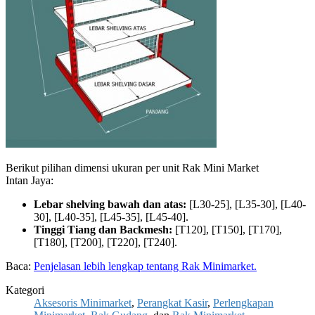
Berikut pilihan dimensi ukuran per unit Rak Mini Market
Intan Jaya:
Lebar shelving bawah dan atas:
[L30-25], [L35-30], [L40-
30], [L40-35], [L45-35], [L45-40].
Tinggi Tiang dan Backmesh:
[T120], [T150], [T170],
[T180], [T200], [T220], [T240].
Baca:
Penjelasan lebih lengkap tentang Rak Minimarket.
Kategori
Aksesoris Minimarket
,
Perangkat Kasir
,
Perlengkapan