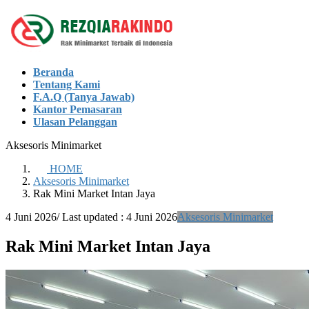
Skip
Skip
to
to
the
the
content
Navigation
Beranda
Tentang Kami
F.A.Q (Tanya Jawab)
Kantor Pemasaran
Ulasan Pelanggan
Aksesoris Minimarket
HOME
Aksesoris Minimarket
Rak Mini Market Intan Jaya
4 Juni 2026
/ Last updated :
4 Juni 2026
Aksesoris Minimarket
Rak Mini Market Intan Jaya