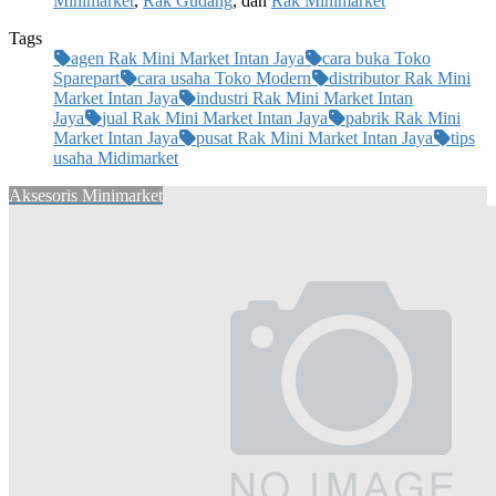
Minimarket
,
Rak Gudang
, dan
Rak Minimarket
Tags
agen Rak Mini Market Intan Jaya
cara buka Toko
Sparepart
cara usaha Toko Modern
distributor Rak Mini
Market Intan Jaya
industri Rak Mini Market Intan
Jaya
jual Rak Mini Market Intan Jaya
pabrik Rak Mini
Market Intan Jaya
pusat Rak Mini Market Intan Jaya
tips
usaha Midimarket
Aksesoris Minimarket