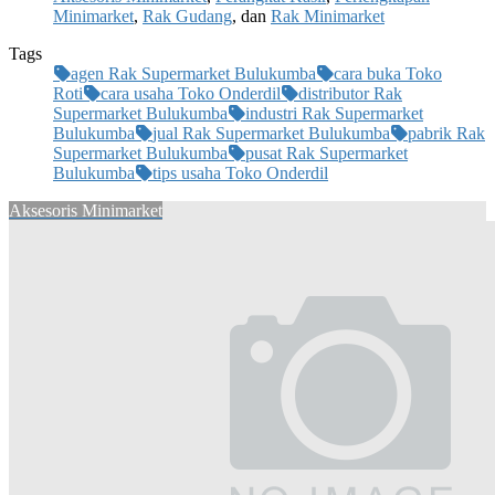
Minimarket
,
Rak Gudang
, dan
Rak Minimarket
Tags
agen Rak Supermarket Bulukumba
cara buka Toko
Roti
cara usaha Toko Onderdil
distributor Rak
Supermarket Bulukumba
industri Rak Supermarket
Bulukumba
jual Rak Supermarket Bulukumba
pabrik Rak
Supermarket Bulukumba
pusat Rak Supermarket
Bulukumba
tips usaha Toko Onderdil
Aksesoris Minimarket