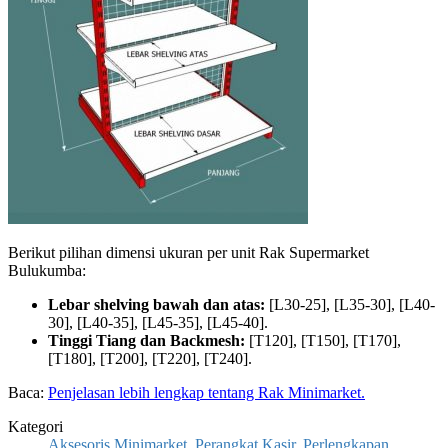
Berikut pilihan dimensi ukuran per unit Rak Supermarket
Bulukumba:
Lebar shelving bawah dan atas:
[L30-25], [L35-30], [L40-
30], [L40-35], [L45-35], [L45-40].
Tinggi Tiang dan Backmesh:
[T120], [T150], [T170],
[T180], [T200], [T220], [T240].
Baca:
Penjelasan lebih lengkap tentang Rak Minimarket.
Kategori
Aksesoris Minimarket
,
Perangkat Kasir
,
Perlengkapan