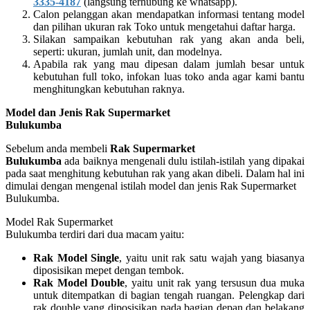
3335-4187
(langsung terhubung ke whatsapp).
Calon pelanggan akan mendapatkan informasi tentang model
dan pilihan ukuran rak Toko untuk mengetahui daftar harga.
Silakan sampaikan kebutuhan rak yang akan anda beli,
seperti: ukuran, jumlah unit, dan modelnya.
Apabila rak yang mau dipesan dalam jumlah besar untuk
kebutuhan full toko, infokan luas toko anda agar kami bantu
menghitungkan kebutuhan raknya.
Model dan Jenis Rak Supermarket
Bulukumba
Sebelum anda membeli
Rak Supermarket
Bulukumba
ada baiknya mengenali dulu istilah-istilah yang dipakai
pada saat menghitung kebutuhan rak yang akan dibeli. Dalam hal ini
dimulai dengan mengenal istilah model dan jenis Rak Supermarket
Bulukumba.
Model Rak Supermarket
Bulukumba terdiri dari dua macam yaitu:
Rak Model Single
, yaitu unit rak satu wajah yang biasanya
diposisikan mepet dengan tembok.
Rak Model Double
, yaitu unit rak yang tersusun dua muka
untuk ditempatkan di bagian tengah ruangan. Pelengkap dari
rak double yang diposisikan pada bagian depan dan belakang