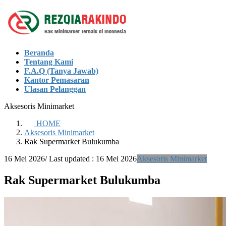
Skip
Skip
to
to
the
the
content
Navigation
Beranda
Tentang Kami
F.A.Q (Tanya Jawab)
Kantor Pemasaran
Ulasan Pelanggan
Aksesoris Minimarket
HOME
Aksesoris Minimarket
Rak Supermarket Bulukumba
16 Mei 2026
/ Last updated :
16 Mei 2026
Aksesoris Minimarket
Rak Supermarket Bulukumba