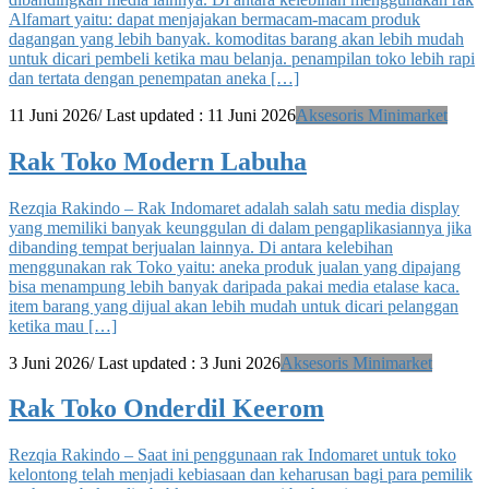
Alfamart yaitu: dapat menjajakan bermacam-macam produk
dagangan yang lebih banyak. komoditas barang akan lebih mudah
untuk dicari pembeli ketika mau belanja. penampilan toko lebih rapi
dan tertata dengan penempatan aneka […]
11 Juni 2026
/ Last updated :
11 Juni 2026
Aksesoris Minimarket
Rak Toko Modern Labuha
Rezqia Rakindo – Rak Indomaret adalah salah satu media display
yang memiliki banyak keunggulan di dalam pengaplikasiannya jika
dibanding tempat berjualan lainnya. Di antara kelebihan
menggunakan rak Toko yaitu: aneka produk jualan yang dipajang
bisa menampung lebih banyak daripada pakai media etalase kaca.
item barang yang dijual akan lebih mudah untuk dicari pelanggan
ketika mau […]
3 Juni 2026
/ Last updated :
3 Juni 2026
Aksesoris Minimarket
Rak Toko Onderdil Keerom
Rezqia Rakindo – Saat ini penggunaan rak Indomaret untuk toko
kelontong telah menjadi kebiasaan dan keharusan bagi para pemilik