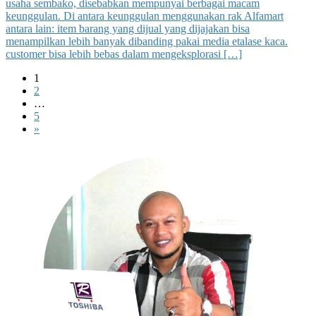
usaha sembako, disebabkan mempunyai berbagai macam
keunggulan. Di antara keunggulan menggunakan rak Alfamart
antara lain: item barang yang dijual yang dijajakan bisa
menampilkan lebih banyak dibanding pakai media etalase kaca.
customer bisa lebih bebas dalam mengeksplorasi […]
Paginasi
Page
1
Page
2
pos
…
Page
5
»