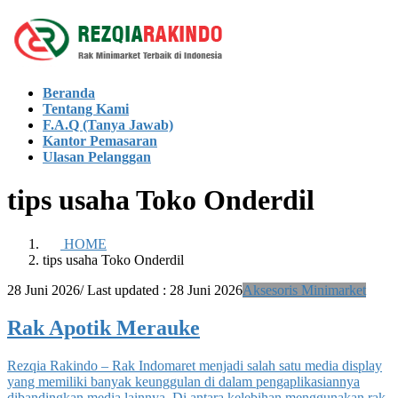
Skip
Skip
to
to
the
the
content
Navigation
Beranda
Tentang Kami
F.A.Q (Tanya Jawab)
Kantor Pemasaran
Ulasan Pelanggan
tips usaha Toko Onderdil
HOME
tips usaha Toko Onderdil
28 Juni 2026
/ Last updated :
28 Juni 2026
Aksesoris Minimarket
Rak Apotik Merauke
Rezqia Rakindo – Rak Indomaret menjadi salah satu media display
yang memiliki banyak keunggulan di dalam pengaplikasiannya
dibandingkan media lainnya. Di antara kelebihan menggunakan rak