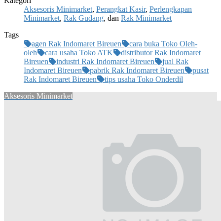
Kategori
Aksesoris Minimarket
,
Perangkat Kasir
,
Perlengkapan
Minimarket
,
Rak Gudang
, dan
Rak Minimarket
Tags
agen Rak Indomaret Bireuen
cara buka Toko Oleh-
oleh
cara usaha Toko ATK
distributor Rak Indomaret
Bireuen
industri Rak Indomaret Bireuen
jual Rak
Indomaret Bireuen
pabrik Rak Indomaret Bireuen
pusat
Rak Indomaret Bireuen
tips usaha Toko Onderdil
Aksesoris Minimarket