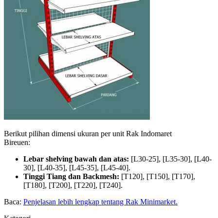
Berikut pilihan dimensi ukuran per unit Rak Indomaret
Bireuen:
Lebar shelving bawah dan atas:
[L30-25], [L35-30], [L40-
30], [L40-35], [L45-35], [L45-40].
Tinggi Tiang dan Backmesh:
[T120], [T150], [T170],
[T180], [T200], [T220], [T240].
Baca:
Penjelasan lebih lengkap tentang Rak Minimarket.