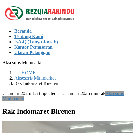
Skip
Skip
to
to
the
the
content
Navigation
Beranda
Tentang Kami
F.A.Q (Tanya Jawab)
Kantor Pemasaran
Ulasan Pelanggan
Aksesoris Minimarket
HOME
Aksesoris Minimarket
Rak Indomaret Bireuen
7 Januari 2026
/ Last updated :
12 Januari 2026
minirak
Aksesoris
Minimarket
Rak Indomaret Bireuen