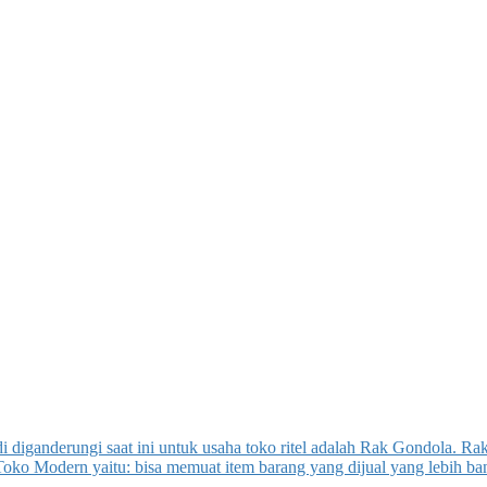
di diganderungi saat ini untuk usaha toko ritel adalah Rak Gondola. 
rak Toko Modern yaitu: bisa memuat item barang yang dijual yang lebih 