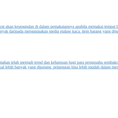
rat akan keunggulan di dalam pemakaiannya apabila memakai tempat b
anyak daripada menggunakan media etalase kaca. item barang yang dij
umahan telah menjadi trend dan keharusan bagi para pengusaha sembak
l lebih banyak yang dipajang. pelanggan bisa lebih mudah dalam menca