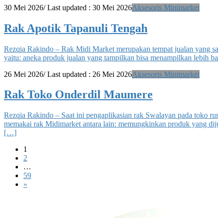
30 Mei 2026
/ Last updated :
30 Mei 2026
Aksesoris Minimarket
Rak Apotik Tapanuli Tengah
Rezqia Rakindo – Rak Midi Market merupakan tempat jualan yang sa
yaitu: aneka produk jualan yang tampilkan bisa menampilkan lebih b
26 Mei 2026
/ Last updated :
26 Mei 2026
Aksesoris Minimarket
Rak Toko Onderdil Maumere
Rezqia Rakindo – Saat ini pengaplikasian rak Swalayan pada toko r
memakai rak Midimarket antara lain: memungkinkan produk yang dijua
[…]
Paginasi
Page
1
Page
2
pos
…
Page
59
»