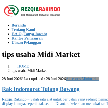
Skip
Skip
to
to
the
the
content
Navigation
Beranda
Tentang Kami
F.A.Q (Tanya Jawab)
Kantor Pemasaran
Ulasan Pelanggan
tips usaha Midi Market
HOME
tips usaha Midi Market
28 Juni 2026
/ Last updated :
28 Juni 2026
Aksesoris Minimarket
Rak Indomaret Tulang Bawang
Rezqia Rakindo – Salah satu alat untuk berjualan yang sedang menja
display lainnya, seperti etalase, dll. Di antara kelebihan memakai 