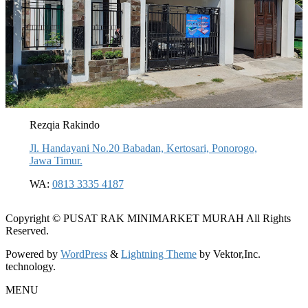
Rezqia Rakindo
Jl. Handayani No.20 Babadan, Kertosari, Ponorogo,
Jawa Timur.
WA:
0813 3335 4187
Copyright © PUSAT RAK MINIMARKET MURAH All Rights
Reserved.
Powered by
WordPress
&
Lightning Theme
by Vektor,Inc.
technology.
MENU