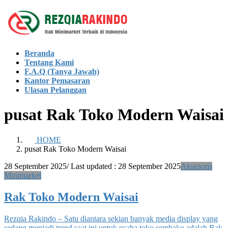
Skip
Skip
to
to
the
the
content
Navigation
Beranda
Tentang Kami
F.A.Q (Tanya Jawab)
Kantor Pemasaran
Ulasan Pelanggan
pusat Rak Toko Modern Waisai
HOME
pusat Rak Toko Modern Waisai
28 September 2025
/ Last updated :
28 September 2025
Aksesoris
Minimarket
Rak Toko Modern Waisai
Rezqia Rakindo – Satu diantara sekian banyak media display yang
sedang menjadi trend saat ini untuk usaha toko sembako adalah Rak