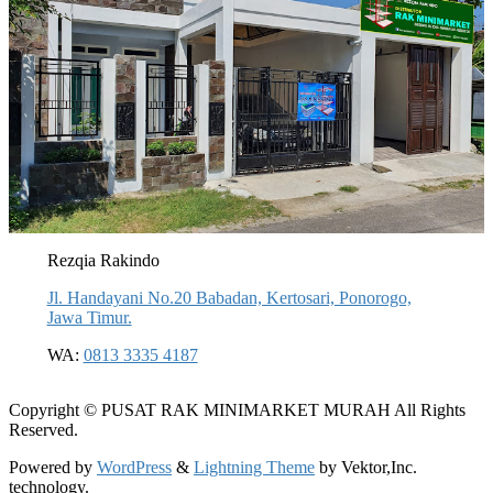
Rezqia Rakindo
Jl. Handayani No.20 Babadan, Kertosari, Ponorogo,
Jawa Timur.
WA:
0813 3335 4187
Copyright © PUSAT RAK MINIMARKET MURAH All Rights
Reserved.
Powered by
WordPress
&
Lightning Theme
by Vektor,Inc.
technology.