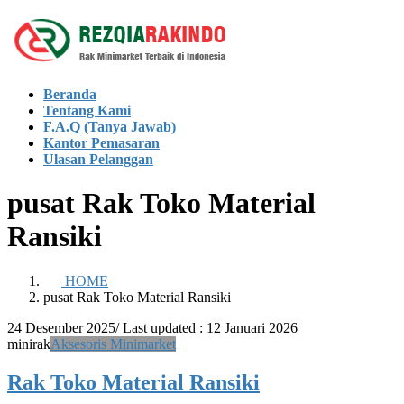
Skip
Skip
to
to
the
the
content
Navigation
Beranda
Tentang Kami
F.A.Q (Tanya Jawab)
Kantor Pemasaran
Ulasan Pelanggan
pusat Rak Toko Material
Ransiki
HOME
pusat Rak Toko Material Ransiki
24 Desember 2025
/ Last updated :
12 Januari 2026
minirak
Aksesoris Minimarket
Rak Toko Material Ransiki