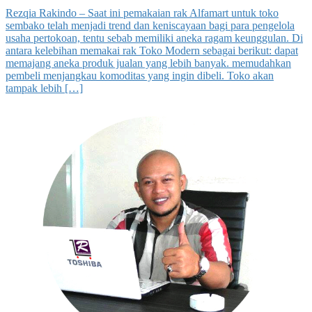
Rezqia Rakindo – Saat ini pemakaian rak Alfamart untuk toko
sembako telah menjadi trend dan keniscayaan bagi para pengelola
usaha pertokoan, tentu sebab memiliki aneka ragam keunggulan. Di
antara kelebihan memakai rak Toko Modern sebagai berikut: dapat
memajang aneka produk jualan yang lebih banyak. memudahkan
pembeli menjangkau komoditas yang ingin dibeli. Toko akan
tampak lebih […]