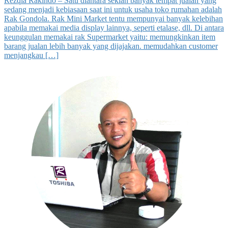
Rezqia Rakindo – Satu diantara sekian banyak tempat jualan yang
sedang menjadi kebiasaan saat ini untuk usaha toko rumahan adalah
Rak Gondola. Rak Mini Market tentu mempunyai banyak kelebihan
apabila memakai media display lainnya, seperti etalase, dll. Di antara
keunggulan memakai rak Supermarket yaitu: memungkinkan item
barang jualan lebih banyak yang dijajakan. memudahkan customer
menjangkau […]