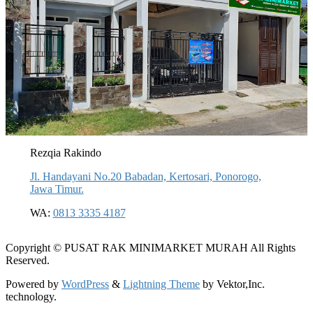
Rezqia Rakindo
Jl. Handayani No.20 Babadan, Kertosari, Ponorogo,
Jawa Timur.
WA:
0813 3335 4187
Copyright © PUSAT RAK MINIMARKET MURAH All Rights
Reserved.
Powered by
WordPress
&
Lightning Theme
by Vektor,Inc.
technology.