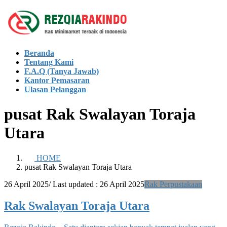
Skip
Skip
to
to
the
the
content
Navigation
Beranda
Tentang Kami
F.A.Q (Tanya Jawab)
Kantor Pemasaran
Ulasan Pelanggan
pusat Rak Swalayan Toraja
Utara
HOME
pusat Rak Swalayan Toraja Utara
26 April 2025
/ Last updated :
26 April 2025
Rak Perpustakaan
Rak Swalayan Toraja Utara