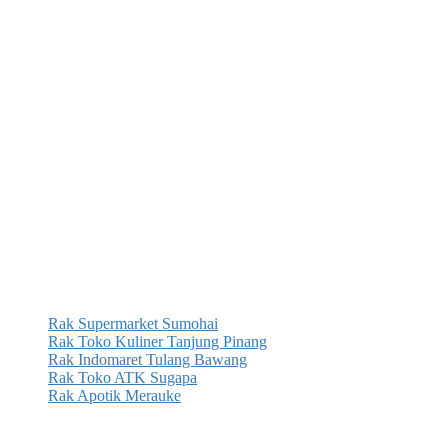
Rak Supermarket Sumohai
Rak Toko Kuliner Tanjung Pinang
Rak Indomaret Tulang Bawang
Rak Toko ATK Sugapa
Rak Apotik Merauke