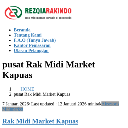
Skip
Skip
to
to
the
the
content
Navigation
Beranda
Tentang Kami
F.A.Q (Tanya Jawab)
Kantor Pemasaran
Ulasan Pelanggan
pusat Rak Midi Market
Kapuas
HOME
pusat Rak Midi Market Kapuas
7 Januari 2026
/ Last updated :
12 Januari 2026
minirak
Aksesoris
Minimarket
Rak Midi Market Kapuas