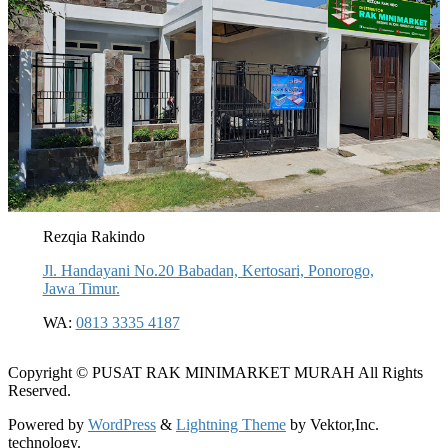
Rezqia Rakindo
Jl. Handayani No.20 Babadan, Kertosari, Ponorogo,
Jawa Timur.
WA:
0813 3335 4187
Copyright © PUSAT RAK MINIMARKET MURAH All Rights
Reserved.
Powered by
WordPress
&
Lightning Theme
by Vektor,Inc.
technology.