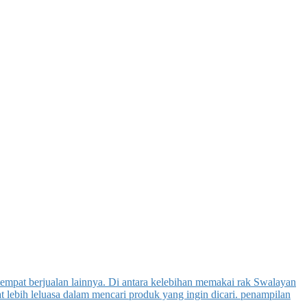
mpat berjualan lainnya. Di antara kelebihan memakai rak Swalayan
 lebih leluasa dalam mencari produk yang ingin dicari. penampilan