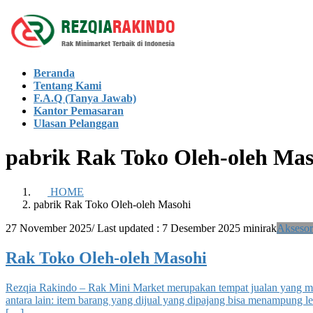
Skip
Skip
to
to
the
the
content
Navigation
Beranda
Tentang Kami
F.A.Q (Tanya Jawab)
Kantor Pemasaran
Ulasan Pelanggan
pabrik Rak Toko Oleh-oleh Mas
HOME
pabrik Rak Toko Oleh-oleh Masohi
27 November 2025
/ Last updated :
7 Desember 2025
minirak
Aksesor
Rak Toko Oleh-oleh Masohi
Rezqia Rakindo – Rak Mini Market merupakan tempat jualan yang me
antara lain: item barang yang dijual yang dipajang bisa menampung l
[…]