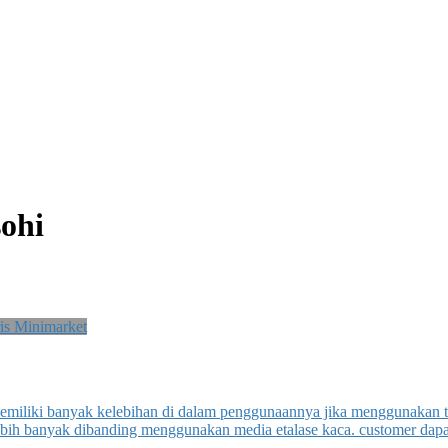
ohi
is Minimarket
miliki banyak kelebihan di dalam penggunaannya jika menggunakan te
ebih banyak dibanding menggunakan media etalase kaca. customer dapat