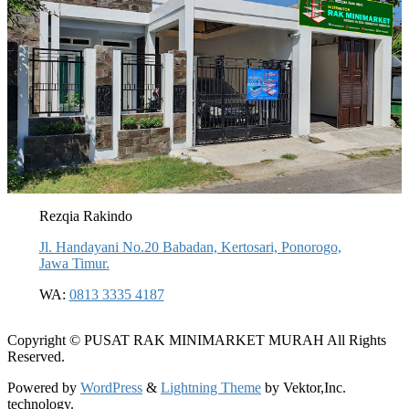
Rezqia Rakindo
Jl. Handayani No.20 Babadan, Kertosari, Ponorogo,
Jawa Timur.
WA:
0813 3335 4187
Copyright © PUSAT RAK MINIMARKET MURAH All Rights
Reserved.
Powered by
WordPress
&
Lightning Theme
by Vektor,Inc.
technology.