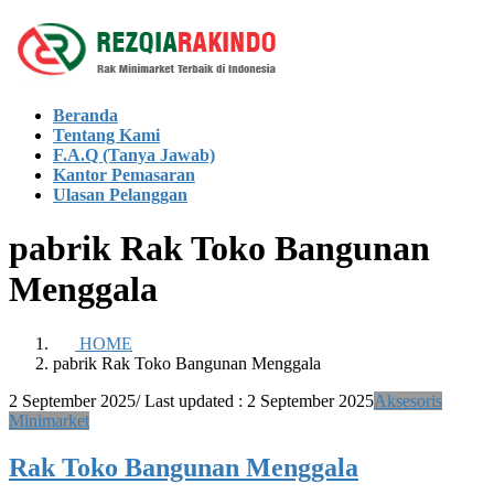
Skip
Skip
to
to
the
the
content
Navigation
Beranda
Tentang Kami
F.A.Q (Tanya Jawab)
Kantor Pemasaran
Ulasan Pelanggan
pabrik Rak Toko Bangunan
Menggala
HOME
pabrik Rak Toko Bangunan Menggala
2 September 2025
/ Last updated :
2 September 2025
Aksesoris
Minimarket
Rak Toko Bangunan Menggala