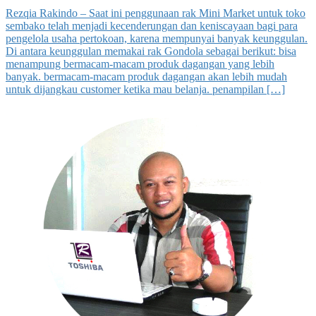
Rezqia Rakindo – Saat ini penggunaan rak Mini Market untuk toko
sembako telah menjadi kecenderungan dan keniscayaan bagi para
pengelola usaha pertokoan, karena mempunyai banyak keunggulan.
Di antara keunggulan memakai rak Gondola sebagai berikut: bisa
menampung bermacam-macam produk dagangan yang lebih
banyak. bermacam-macam produk dagangan akan lebih mudah
untuk dijangkau customer ketika mau belanja. penampilan […]