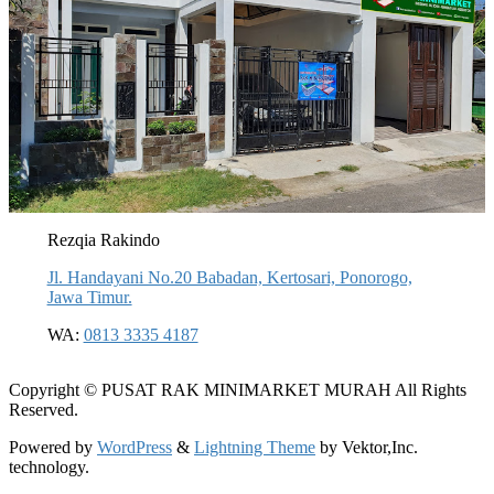
Rezqia Rakindo
Jl. Handayani No.20 Babadan, Kertosari, Ponorogo,
Jawa Timur.
WA:
0813 3335 4187
Copyright © PUSAT RAK MINIMARKET MURAH All Rights
Reserved.
Powered by
WordPress
&
Lightning Theme
by Vektor,Inc.
technology.