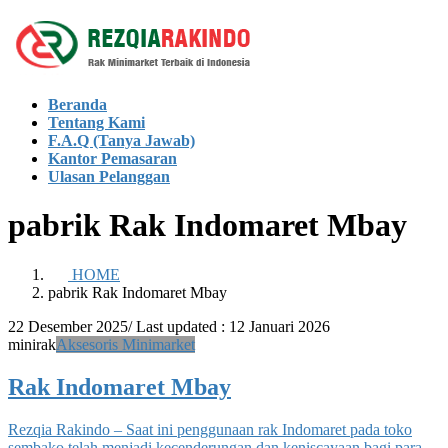
Skip
Skip
to
to
the
the
content
Navigation
Beranda
Tentang Kami
F.A.Q (Tanya Jawab)
Kantor Pemasaran
Ulasan Pelanggan
pabrik Rak Indomaret Mbay
HOME
pabrik Rak Indomaret Mbay
22 Desember 2025
/ Last updated :
12 Januari 2026
minirak
Aksesoris Minimarket
Rak Indomaret Mbay
Rezqia Rakindo – Saat ini penggunaan rak Indomaret pada toko
sembako telah menjadi kecenderungan dan keniscayaan bagi para