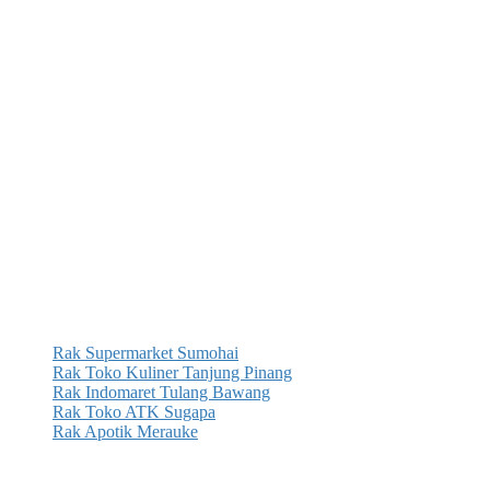
Rak Supermarket Sumohai
Rak Toko Kuliner Tanjung Pinang
Rak Indomaret Tulang Bawang
Rak Toko ATK Sugapa
Rak Apotik Merauke