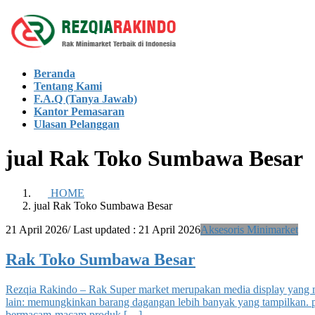
Skip
Skip
to
to
the
the
content
Navigation
Beranda
Tentang Kami
F.A.Q (Tanya Jawab)
Kantor Pemasaran
Ulasan Pelanggan
jual Rak Toko Sumbawa Besar
HOME
jual Rak Toko Sumbawa Besar
21 April 2026
/ Last updated :
21 April 2026
Aksesoris Minimarket
Rak Toko Sumbawa Besar
Rezqia Rakindo – Rak Super market merupakan media display yang m
lain: memungkinkan barang dagangan lebih banyak yang tampilkan. p
bermacam-macam produk […]