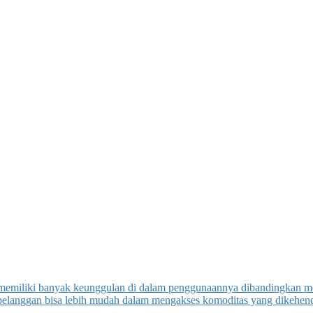
emiliki banyak keunggulan di dalam penggunaannya dibandingkan med
elanggan bisa lebih mudah dalam mengakses komoditas yang dikehendak