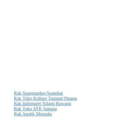
Rak Supermarket Sumohai
Rak Toko Kuliner Tanjung Pinang
Rak Indomaret Tulang Bawang
Rak Toko ATK Sugapa
Rak Apotik Merauke