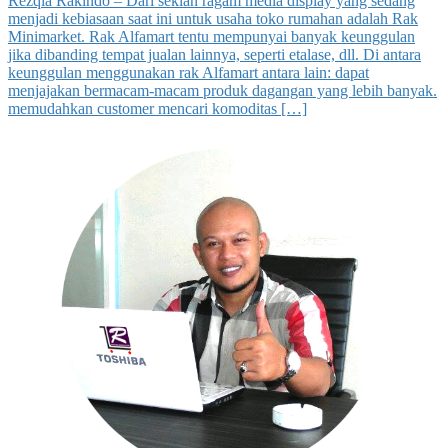
Rezqia Rakindo – Dari sekian ragam media display yang sedang
menjadi kebiasaan saat ini untuk usaha toko rumahan adalah Rak
Minimarket. Rak Alfamart tentu mempunyai banyak keunggulan
jika dibanding tempat jualan lainnya, seperti etalase, dll. Di antara
keunggulan menggunakan rak Alfamart antara lain: dapat
menjajakan bermacam-macam produk dagangan yang lebih banyak.
memudahkan customer mencari komoditas […]