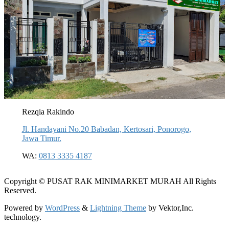
Rezqia Rakindo
Jl. Handayani No.20 Babadan, Kertosari, Ponorogo,
Jawa Timur.
WA:
0813 3335 4187
Copyright © PUSAT RAK MINIMARKET MURAH All Rights
Reserved.
Powered by
WordPress
&
Lightning Theme
by Vektor,Inc.
technology.