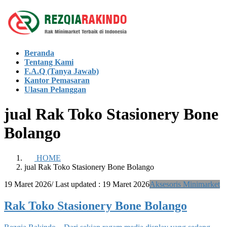
Skip
Skip
to
to
the
the
content
Navigation
Beranda
Tentang Kami
F.A.Q (Tanya Jawab)
Kantor Pemasaran
Ulasan Pelanggan
jual Rak Toko Stasionery Bone
Bolango
HOME
jual Rak Toko Stasionery Bone Bolango
19 Maret 2026
/ Last updated :
19 Maret 2026
Aksesoris Minimarket
Rak Toko Stasionery Bone Bolango