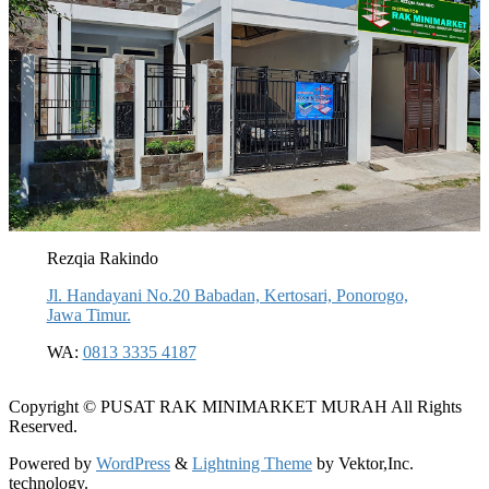
Rezqia Rakindo
Jl. Handayani No.20 Babadan, Kertosari, Ponorogo,
Jawa Timur.
WA:
0813 3335 4187
Copyright © PUSAT RAK MINIMARKET MURAH All Rights
Reserved.
Powered by
WordPress
&
Lightning Theme
by Vektor,Inc.
technology.