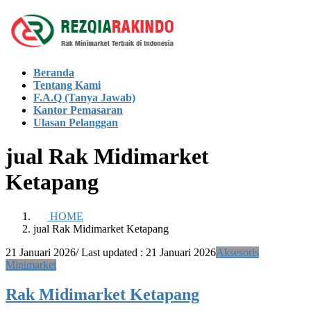
Skip
Skip
to
to
the
the
content
Navigation
Beranda
Tentang Kami
F.A.Q (Tanya Jawab)
Kantor Pemasaran
Ulasan Pelanggan
jual Rak Midimarket
Ketapang
HOME
jual Rak Midimarket Ketapang
21 Januari 2026
/ Last updated :
21 Januari 2026
Aksesoris
Minimarket
Rak Midimarket Ketapang