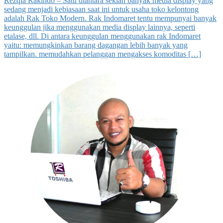
Rezqia Rakindo – Satu diantara sekian banyak media display yang
sedang menjadi kebiasaan saat ini untuk usaha toko kelontong
adalah Rak Toko Modern. Rak Indomaret tentu mempunyai banyak
keunggulan jika menggunakan media display lainnya, seperti
etalase, dll. Di antara keunggulan menggunakan rak Indomaret
yaitu: memungkinkan barang dagangan lebih banyak yang
tampilkan. memudahkan pelanggan mengakses komoditas […]