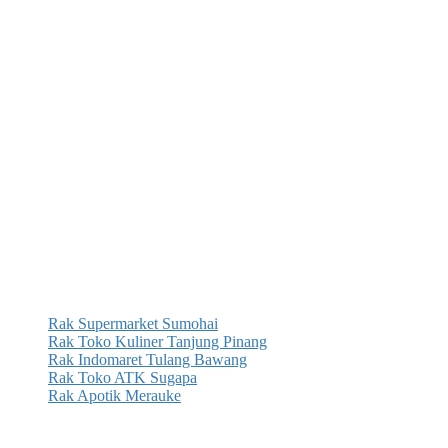
Rak Supermarket Sumohai
Rak Toko Kuliner Tanjung Pinang
Rak Indomaret Tulang Bawang
Rak Toko ATK Sugapa
Rak Apotik Merauke