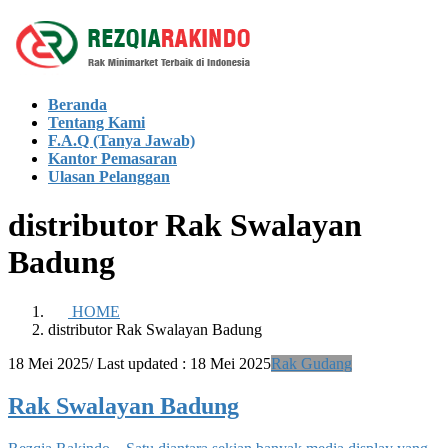
Skip
Skip
to
to
the
the
content
Navigation
Beranda
Tentang Kami
F.A.Q (Tanya Jawab)
Kantor Pemasaran
Ulasan Pelanggan
distributor Rak Swalayan
Badung
HOME
distributor Rak Swalayan Badung
18 Mei 2025
/ Last updated :
18 Mei 2025
Rak Gudang
Rak Swalayan Badung