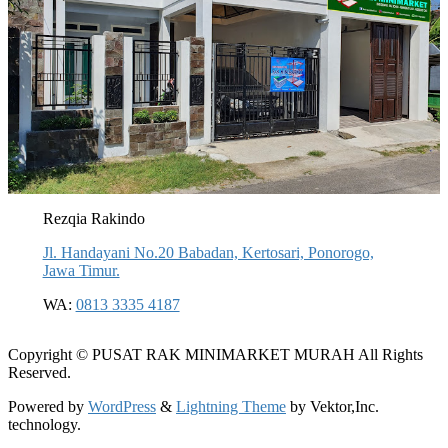
Rezqia Rakindo
Jl. Handayani No.20 Babadan, Kertosari, Ponorogo,
Jawa Timur.
WA:
0813 3335 4187
Copyright © PUSAT RAK MINIMARKET MURAH All Rights
Reserved.
Powered by
WordPress
&
Lightning Theme
by Vektor,Inc.
technology.