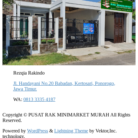
Rezqia Rakindo
Jl. Handayani No.20 Babadan, Kertosari, Ponorogo,
Jawa Timur.
WA:
0813 3335 4187
Copyright © PUSAT RAK MINIMARKET MURAH All Rights
Reserved.
Powered by
WordPress
&
Lightning Theme
by Vektor,Inc.
technology.