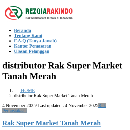
Skip
Skip
to
to
the
the
content
Navigation
Beranda
Tentang Kami
F.A.Q (Tanya Jawab)
Kantor Pemasaran
Ulasan Pelanggan
distributor Rak Super Market
Tanah Merah
HOME
distributor Rak Super Market Tanah Merah
4 November 2025
/ Last updated :
4 November 2025
Rak
Perpustakaan
Rak Super Market Tanah Merah