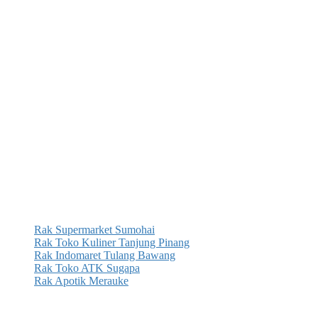
Rak Supermarket Sumohai
Rak Toko Kuliner Tanjung Pinang
Rak Indomaret Tulang Bawang
Rak Toko ATK Sugapa
Rak Apotik Merauke