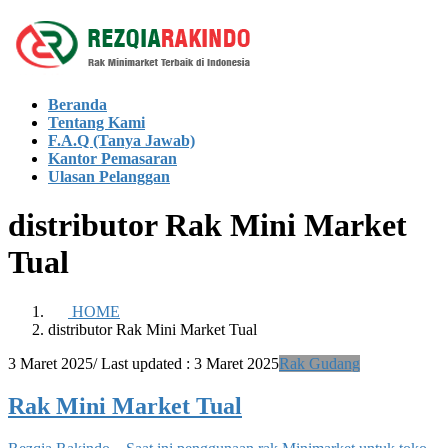
Skip
Skip
to
to
the
the
content
Navigation
Beranda
Tentang Kami
F.A.Q (Tanya Jawab)
Kantor Pemasaran
Ulasan Pelanggan
distributor Rak Mini Market
Tual
HOME
distributor Rak Mini Market Tual
3 Maret 2025
/ Last updated :
3 Maret 2025
Rak Gudang
Rak Mini Market Tual