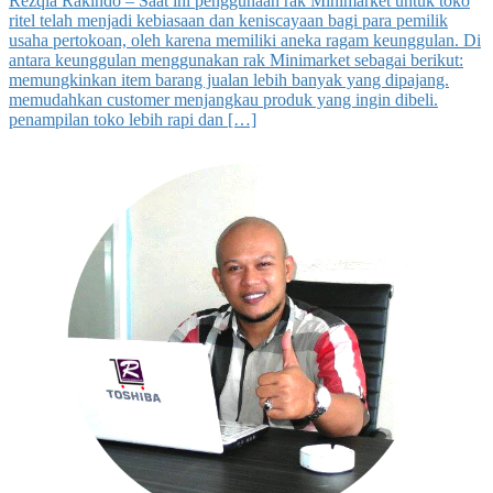
Rezqia Rakindo – Saat ini penggunaan rak Minimarket untuk toko
ritel telah menjadi kebiasaan dan keniscayaan bagi para pemilik
usaha pertokoan, oleh karena memiliki aneka ragam keunggulan. Di
antara keunggulan menggunakan rak Minimarket sebagai berikut:
memungkinkan item barang jualan lebih banyak yang dipajang.
memudahkan customer menjangkau produk yang ingin dibeli.
penampilan toko lebih rapi dan […]