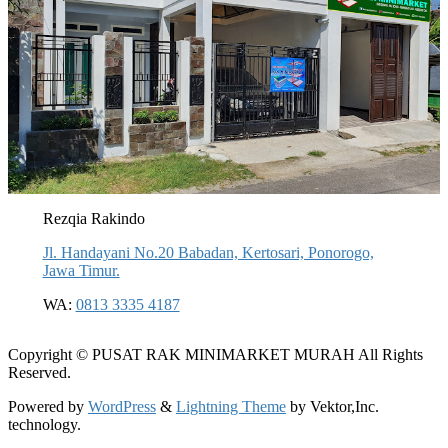
Rezqia Rakindo
Jl. Handayani No.20 Babadan, Kertosari, Ponorogo,
Jawa Timur.
WA:
0813 3335 4187
Copyright © PUSAT RAK MINIMARKET MURAH All Rights
Reserved.
Powered by
WordPress
&
Lightning Theme
by Vektor,Inc.
technology.