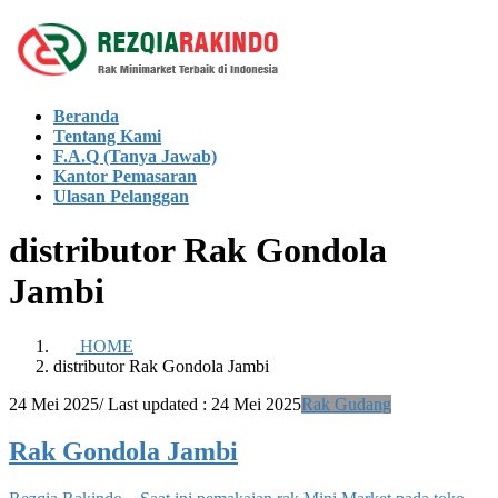
Skip
Skip
to
to
the
the
content
Navigation
Beranda
Tentang Kami
F.A.Q (Tanya Jawab)
Kantor Pemasaran
Ulasan Pelanggan
distributor Rak Gondola
Jambi
HOME
distributor Rak Gondola Jambi
24 Mei 2025
/ Last updated :
24 Mei 2025
Rak Gudang
Rak Gondola Jambi