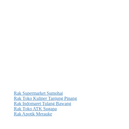
Rak Supermarket Sumohai
Rak Toko Kuliner Tanjung Pinang
Rak Indomaret Tulang Bawang
Rak Toko ATK Sugapa
Rak Apotik Merauke