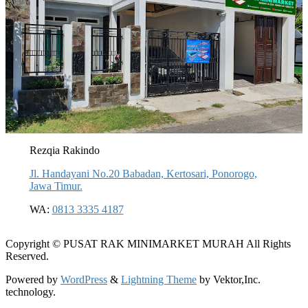
Rezqia Rakindo
Jl. Handayani No.20 Babadan, Kertosari, Ponorogo,
Jawa Timur.
WA:
0813 3335 4187
Copyright © PUSAT RAK MINIMARKET MURAH All Rights
Reserved.
Powered by
WordPress
&
Lightning Theme
by Vektor,Inc.
technology.