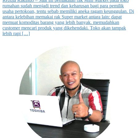
Rezqia Rakindo – Saat ini pemakaian rak Mini Market pada toko
rumahan sudah menjadi trend dan keharusan bagi para pemilik
usaha pertokoan, tentu sebab memiliki aneka ragam keunggulan. Di
antara kelebihan memakai rak Super market antara lain: dapat
memuat komoditas barang yang lebih banyak. memudahkan
customer mencari produk yang dikehendaki. Toko akan tampak
lebih rapi […]