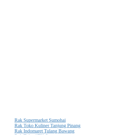
Rak Supermarket Sumohai
Rak Toko Kuliner Tanjung Pinang
Rak Indomaret Tulang Bawang