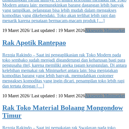
Modern antara lain: memungkinkan barang dagangan lebih banyak
yang tampilkan. pelanggan bisa lebih mudah dalam mengakses
komoditas yang dikehendaki. Toko akan terlihat lebih rapi dan
menarik karena penataan bermacam-macam produk […]
19 Maret 2026
/ Last updated :
19 Maret 2026
Aksesoris Minimarket
Rak Apotik Rantepao
Rezqia Rakindo – Saat ini pengaplikasian rak Toko Modern pada
toko sembako sudah menjadi diganderungi dan keharusan bagi para
pengusaha ritel, karena memiliki aneka ragam keunggulan. Di antara
kelebihan memakai rak Minimarket antara lain: bisa menjajakan
komoditas barang yang lebih banyak. memudahkan customer
mengakses komoditas yang ingin dicari. penampilan toko lebih rapi
dan tertata dengan […]
10 Maret 2026
/ Last updated :
10 Maret 2026
Aksesoris Minimarket
Rak Toko Material Bolaang Mongondow
Timur
Rezqia Rakindo – Saat ini pemakaian rak Swalayan pada toko