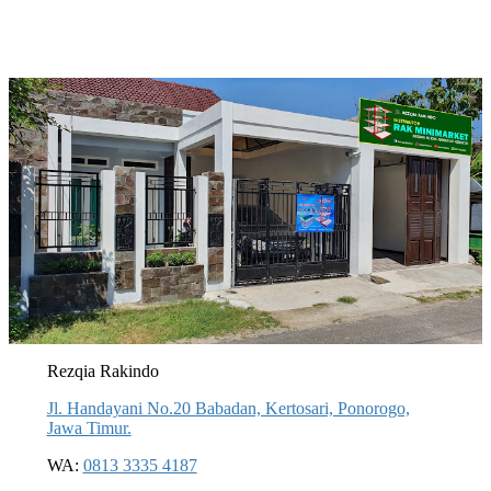
Rezqia Rakindo
Jl. Handayani No.20 Babadan, Kertosari, Ponorogo,
Jawa Timur.
WA:
0813 3335 4187