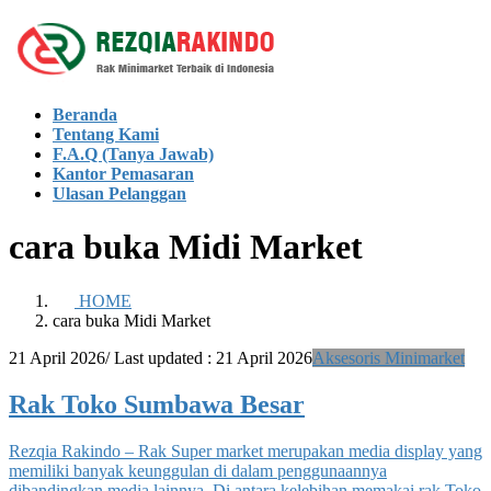
Skip
Skip
to
to
the
the
content
Navigation
Beranda
Tentang Kami
F.A.Q (Tanya Jawab)
Kantor Pemasaran
Ulasan Pelanggan
cara buka Midi Market
HOME
cara buka Midi Market
21 April 2026
/ Last updated :
21 April 2026
Aksesoris Minimarket
Rak Toko Sumbawa Besar
Rezqia Rakindo – Rak Super market merupakan media display yang
memiliki banyak keunggulan di dalam penggunaannya
dibandingkan media lainnya. Di antara kelebihan memakai rak Toko