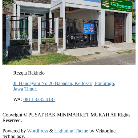
Rezqia Rakindo
Jl. Handayani No.20 Babadan, Kertosari, Ponorogo,
Jawa Timur.
WA:
0813 3335 4187
Copyright © PUSAT RAK MINIMARKET MURAH All Rights
Reserved.
Powered by
WordPress
&
Lightning Theme
by Vektor,Inc.
technology.