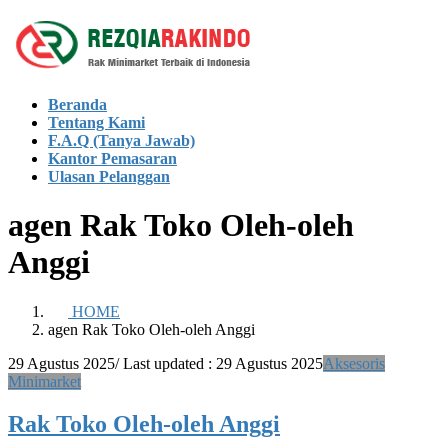
Skip
Skip
to
to
the
the
content
Navigation
Beranda
Tentang Kami
F.A.Q (Tanya Jawab)
Kantor Pemasaran
Ulasan Pelanggan
agen Rak Toko Oleh-oleh
Anggi
HOME
agen Rak Toko Oleh-oleh Anggi
29 Agustus 2025
/ Last updated :
29 Agustus 2025
Aksesoris
Minimarket
Rak Toko Oleh-oleh Anggi