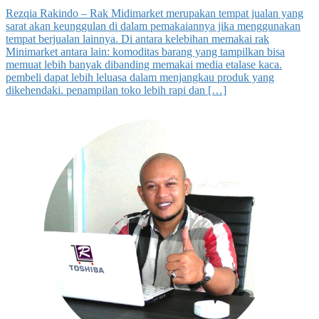
Rezqia Rakindo – Rak Midimarket merupakan tempat jualan yang
sarat akan keunggulan di dalam pemakaiannya jika menggunakan
tempat berjualan lainnya. Di antara kelebihan memakai rak
Minimarket antara lain: komoditas barang yang tampilkan bisa
memuat lebih banyak dibanding memakai media etalase kaca.
pembeli dapat lebih leluasa dalam menjangkau produk yang
dikehendaki. penampilan toko lebih rapi dan […]