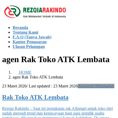
Skip
Skip
to
to
the
the
content
Navigation
Beranda
Tentang Kami
F.A.Q (Tanya Jawab)
Kantor Pemasaran
Ulasan Pelanggan
agen Rak Toko ATK Lembata
HOME
agen Rak Toko ATK Lembata
23 Maret 2026
/ Last updated :
23 Maret 2026
Aksesoris Minimarket
Rak Toko ATK Lembata
Rezqia Rakindo – Saat ini pemakaian rak Alfamart untuk toko ritel
sudah menjadi trend dan keniscayaan bagi para pemilik usaha
pertokoan, dikarenakan mempunyai banyak kelebihan. Di antara