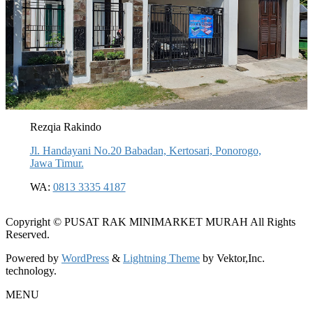
Rezqia Rakindo
Jl. Handayani No.20 Babadan, Kertosari, Ponorogo,
Jawa Timur.
WA:
0813 3335 4187
Copyright © PUSAT RAK MINIMARKET MURAH All Rights
Reserved.
Powered by
WordPress
&
Lightning Theme
by Vektor,Inc.
technology.
MENU