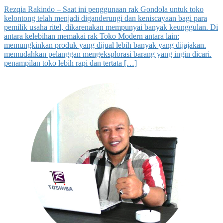
Rezqia Rakindo – Saat ini penggunaan rak Gondola untuk toko
kelontong telah menjadi diganderungi dan keniscayaan bagi para
pemilik usaha ritel, dikarenakan mempunyai banyak keunggulan. Di
antara kelebihan memakai rak Toko Modern antara lain:
memungkinkan produk yang dijual lebih banyak yang dijajakan.
memudahkan pelanggan mengeksplorasi barang yang ingin dicari.
penampilan toko lebih rapi dan tertata […]