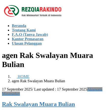
Skip
Skip
to
to
the
the
content
Navigation
Beranda
Tentang Kami
F.A.Q (Tanya Jawab)
Kantor Pemasaran
Ulasan Pelanggan
agen Rak Swalayan Muara
Bulian
HOME
agen Rak Swalayan Muara Bulian
17 September 2025
/ Last updated :
17 September 2025
Aksesoris
Minimarket
Rak Swalayan Muara Bulian