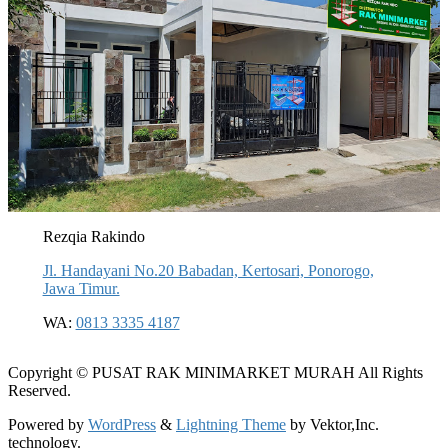
Rezqia Rakindo
Jl. Handayani No.20 Babadan, Kertosari, Ponorogo,
Jawa Timur.
WA:
0813 3335 4187
Copyright © PUSAT RAK MINIMARKET MURAH All Rights
Reserved.
Powered by
WordPress
&
Lightning Theme
by Vektor,Inc.
technology.