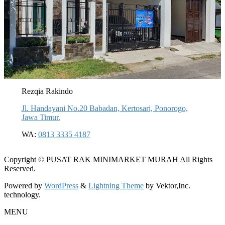
Rezqia Rakindo
Jl. Handayani No.20 Babadan, Kertosari, Ponorogo,
Jawa Timur.
WA:
0813 3335 4187
Copyright © PUSAT RAK MINIMARKET MURAH All Rights
Reserved.
Powered by
WordPress
&
Lightning Theme
by Vektor,Inc.
technology.
MENU