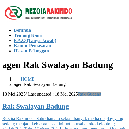
Skip
Skip
to
to
the
the
content
Navigation
Beranda
Tentang Kami
F.A.Q (Tanya Jawab)
Kantor Pemasaran
Ulasan Pelanggan
agen Rak Swalayan Badung
HOME
agen Rak Swalayan Badung
18 Mei 2025
/ Last updated :
18 Mei 2025
Rak Gudang
Rak Swalayan Badung
Rezqia Rakindo – Satu diantara sekian banyak media display yang
sedang menjadi kebiasaan saat ini untuk usaha toko kelontong
adalah Rak Toko Modern. Rak Indomaret tentu mempunyai banyak