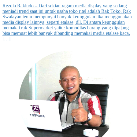
Rezqia Rakindo – Dari sekian ragam media display yang sedang
menjadi trend saat ini untuk usaha toko ritel adalah Rak Toko. Rak
Swalayan tentu mempunyai banyak keunggulan jika menggunakan
media display lainnya, seperti etalase, dll. Di antara keunggulan
memakai rak Supermarket yaitu: komoditas barang yang dipajang
bisa memuat lebih banyak dibanding memakai media etalase kaca.
[…]