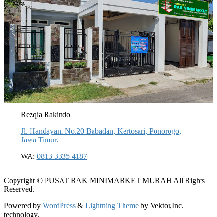
Rezqia Rakindo
Jl. Handayani No.20 Babadan, Kertosari, Ponorogo,
Jawa Timur.
WA:
0813 3335 4187
Copyright © PUSAT RAK MINIMARKET MURAH All Rights
Reserved.
Powered by
WordPress
&
Lightning Theme
by Vektor,Inc.
technology.