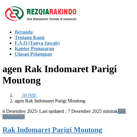
Skip
Skip
to
to
the
the
content
Navigation
Beranda
Tentang Kami
F.A.Q (Tanya Jawab)
Kantor Pemasaran
Ulasan Pelanggan
agen Rak Indomaret Parigi
Moutong
HOME
agen Rak Indomaret Parigi Moutong
4 Desember 2025
/ Last updated :
7 Desember 2025
minirak
Rak
Minimarket
Rak Indomaret Parigi Moutong