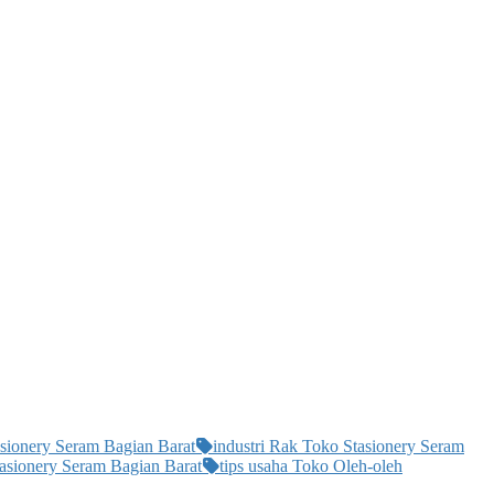
asionery Seram Bagian Barat
industri Rak Toko Stasionery Seram
asionery Seram Bagian Barat
tips usaha Toko Oleh-oleh