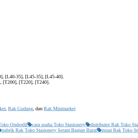
], [L40-35], [L45-35], [L45-40].
, [T200], [T220], [T240].
ket
,
Rak Gudang
, dan
Rak Minimarket
Toko Onderdil
cara usaha Toko Stasionery
distributor Rak Toko St
pabrik Rak Toko Stasionery Seram Bagian Barat
pusat Rak Toko St