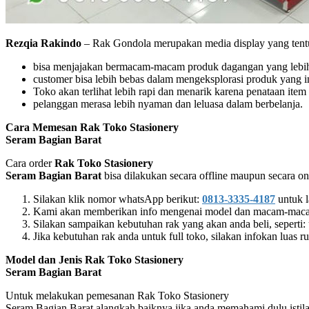
Rezqia Rakindo
– Rak Gondola merupakan media display yang tentu
bisa menjajakan bermacam-macam produk dagangan yang lebi
customer bisa lebih bebas dalam mengeksplorasi produk yang in
Toko akan terlihat lebih rapi dan menarik karena penataan item 
pelanggan merasa lebih nyaman dan leluasa dalam berbelanja.
Cara Memesan Rak Toko Stasionery
Seram Bagian Barat
Cara order
Rak Toko Stasionery
Seram Bagian Barat
bisa dilakukan secara offline maupun secara on
Silakan klik nomor whatsApp berikut:
0813-3335-4187
untuk l
Kami akan memberikan info mengenai model dan macam-macam u
Silakan sampaikan kebutuhan rak yang akan anda beli, seperti:
Jika kebutuhan rak anda untuk full toko, silakan infokan luas 
Model dan Jenis Rak Toko Stasionery
Seram Bagian Barat
Untuk melakukan pemesanan Rak Toko Stasionery
Seram Bagian Barat alangkah baiknya jika anda memahami dulu istila