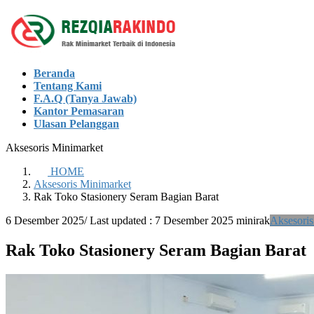
Skip
Skip
to
to
the
the
content
Navigation
Beranda
Tentang Kami
F.A.Q (Tanya Jawab)
Kantor Pemasaran
Ulasan Pelanggan
Aksesoris Minimarket
HOME
Aksesoris Minimarket
Rak Toko Stasionery Seram Bagian Barat
6 Desember 2025
/ Last updated :
7 Desember 2025
minirak
Aksesoris
Rak Toko Stasionery Seram Bagian Barat