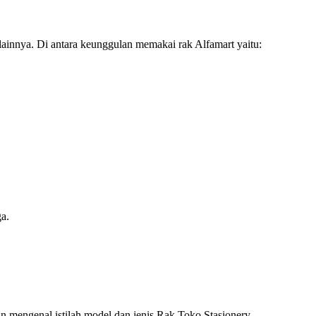
innya. Di antara keunggulan memakai rak Alfamart yaitu:
a.
n mengenal istilah model dan jenis Rak Toko Stasionery