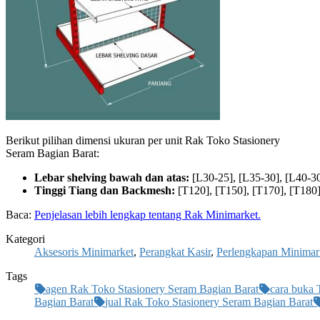
Berikut pilihan dimensi ukuran per unit Rak Toko Stasionery
Seram Bagian Barat:
Lebar shelving bawah dan atas:
[L30-25], [L35-30], [L40-30
Tinggi Tiang dan Backmesh:
[T120], [T150], [T170], [T180]
Baca:
Penjelasan lebih lengkap tentang Rak Minimarket.
Kategori
Aksesoris Minimarket
,
Perangkat Kasir
,
Perlengkapan Minimar
Tags
agen Rak Toko Stasionery Seram Bagian Barat
cara buka 
Bagian Barat
jual Rak Toko Stasionery Seram Bagian Barat