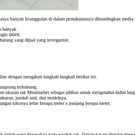
nya banyak keunggulan di dalam pemakaiannya dibandingkan media la
h banyak.
gin dibeli.
barang yang dijual yang terorganisir.
line dengan mengikuti langkah-langkah berikut ini:
angsung terhubung.
kuran rak Minimarket sebagai pilihan untuk mengetahui daftar harg
 ukuran, jumlah unit, dan modelnya.
ruangan tokonya lebar berapa meter x panjang berapa meter.
h-istilah yang digunakan pada produk rak. Dalam hal ini dimulai denga