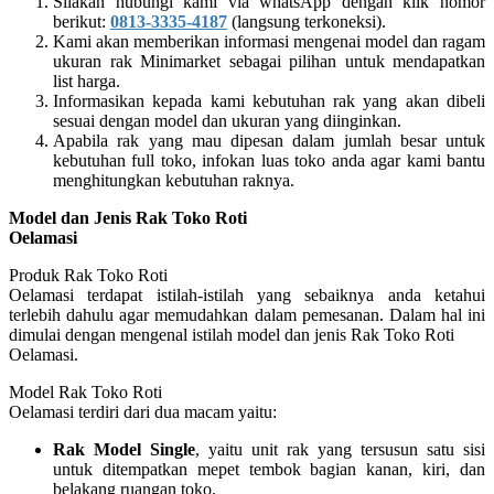
Silakan hubungi kami via whatsApp dengan klik nomor
berikut:
0813-3335-4187
(langsung terkoneksi).
Kami akan memberikan informasi mengenai model dan ragam
ukuran rak Minimarket sebagai pilihan untuk mendapatkan
list harga.
Informasikan kepada kami kebutuhan rak yang akan dibeli
sesuai dengan model dan ukuran yang diinginkan.
Apabila rak yang mau dipesan dalam jumlah besar untuk
kebutuhan full toko, infokan luas toko anda agar kami bantu
menghitungkan kebutuhan raknya.
Model dan Jenis Rak Toko Roti
Oelamasi
Produk Rak Toko Roti
Oelamasi terdapat istilah-istilah yang sebaiknya anda ketahui
terlebih dahulu agar memudahkan dalam pemesanan. Dalam hal ini
dimulai dengan mengenal istilah model dan jenis Rak Toko Roti
Oelamasi.
Model Rak Toko Roti
Oelamasi terdiri dari dua macam yaitu:
Rak Model Single
, yaitu unit rak yang tersusun satu sisi
untuk ditempatkan mepet tembok bagian kanan, kiri, dan
belakang ruangan toko.