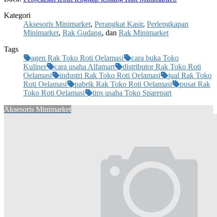
Kategori
Aksesoris Minimarket
,
Perangkat Kasir
,
Perlengkapan
Minimarket
,
Rak Gudang
, dan
Rak Minimarket
Tags
agen Rak Toko Roti Oelamasi
cara buka Toko
Kuliner
cara usaha Alfamart
distributor Rak Toko Roti
Oelamasi
industri Rak Toko Roti Oelamasi
jual Rak Toko
Roti Oelamasi
pabrik Rak Toko Roti Oelamasi
pusat Rak
Toko Roti Oelamasi
tips usaha Toko Sparepart
Aksesoris Minimarket