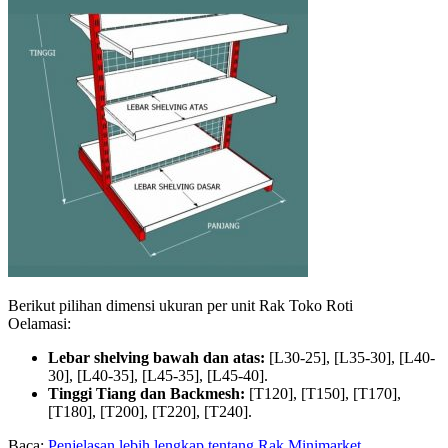
Berikut pilihan dimensi ukuran per unit Rak Toko Roti
Oelamasi:
Lebar shelving bawah dan atas:
[L30-25], [L35-30], [L40-
30], [L40-35], [L45-35], [L45-40].
Tinggi Tiang dan Backmesh:
[T120], [T150], [T170],
[T180], [T200], [T220], [T240].
Baca:
Penjelasan lebih lengkap tentang Rak Minimarket.