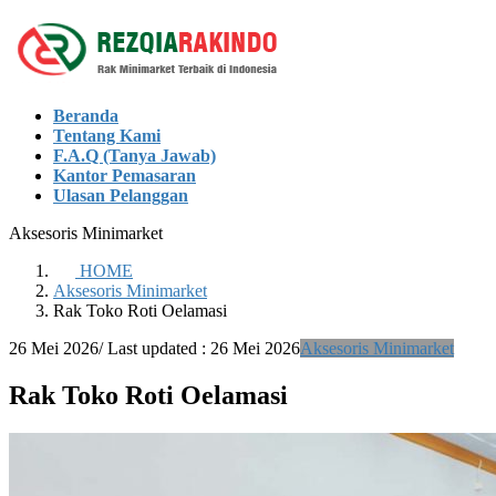
Skip
Skip
to
to
the
the
content
Navigation
Beranda
Tentang Kami
F.A.Q (Tanya Jawab)
Kantor Pemasaran
Ulasan Pelanggan
Aksesoris Minimarket
HOME
Aksesoris Minimarket
Rak Toko Roti Oelamasi
26 Mei 2026
/ Last updated :
26 Mei 2026
Aksesoris Minimarket
Rak Toko Roti Oelamasi