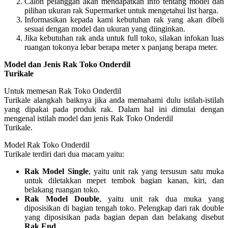
Calon pelanggan akan mendapatkan info tentang model dan
pilihan ukuran rak Supermarket untuk mengetahui list harga.
Informasikan kepada kami kebutuhan rak yang akan dibeli
sesuai dengan model dan ukuran yang diinginkan.
Jika kebutuhan rak anda untuk full toko, silakan infokan luas
ruangan tokonya lebar berapa meter x panjang berapa meter.
Model dan Jenis Rak Toko Onderdil
Turikale
Untuk memesan Rak Toko Onderdil
Turikale alangkah baiknya jika anda memahami dulu istilah-istilah
yang dipakai pada produk rak. Dalam hal ini dimulai dengan
mengenal istilah model dan jenis Rak Toko Onderdil
Turikale.
Model Rak Toko Onderdil
Turikale terdiri dari dua macam yaitu:
Rak Model Single
, yaitu unit rak yang tersusun satu muka
untuk diletakkan mepet tembok bagian kanan, kiri, dan
belakang ruangan toko.
Rak Model Double
, yaitu unit rak dua muka yang
diposisikan di bagian tengah toko. Pelengkap dari rak double
yang diposisikan pada bagian depan dan belakang disebut
Rak End
.