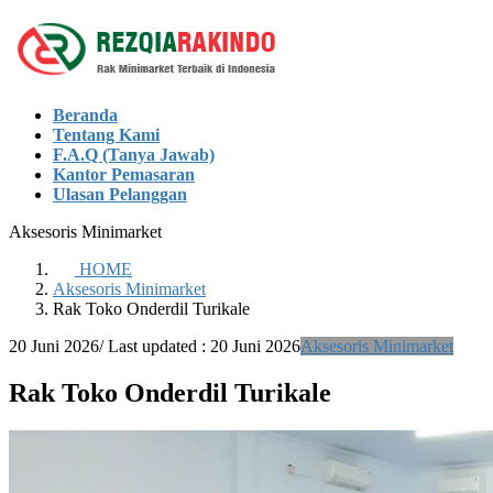
Skip
Skip
to
to
the
the
content
Navigation
Beranda
Tentang Kami
F.A.Q (Tanya Jawab)
Kantor Pemasaran
Ulasan Pelanggan
Aksesoris Minimarket
HOME
Aksesoris Minimarket
Rak Toko Onderdil Turikale
20 Juni 2026
/ Last updated :
20 Juni 2026
Aksesoris Minimarket
Rak Toko Onderdil Turikale