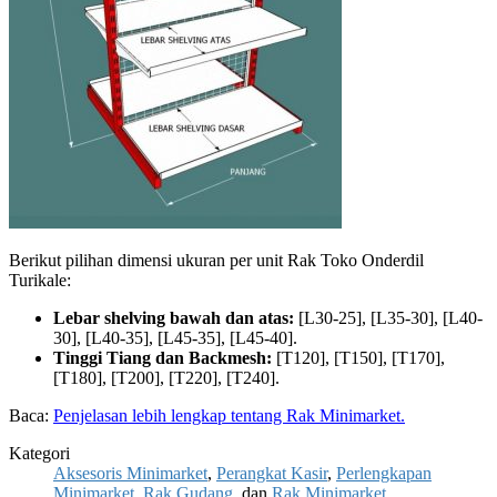
Berikut pilihan dimensi ukuran per unit Rak Toko Onderdil
Turikale:
Lebar shelving bawah dan atas:
[L30-25], [L35-30], [L40-
30], [L40-35], [L45-35], [L45-40].
Tinggi Tiang dan Backmesh:
[T120], [T150], [T170],
[T180], [T200], [T220], [T240].
Baca:
Penjelasan lebih lengkap tentang Rak Minimarket.
Kategori
Aksesoris Minimarket
,
Perangkat Kasir
,
Perlengkapan
Minimarket
,
Rak Gudang
, dan
Rak Minimarket