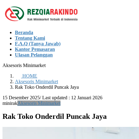
Skip
Skip
to
to
the
the
content
Navigation
Beranda
Tentang Kami
F.A.Q (Tanya Jawab)
Kantor Pemasaran
Ulasan Pelanggan
Aksesoris Minimarket
HOME
Aksesoris Minimarket
Rak Toko Onderdil Puncak Jaya
15 Desember 2025
/ Last updated :
12 Januari 2026
minirak
Aksesoris Minimarket
Rak Toko Onderdil Puncak Jaya