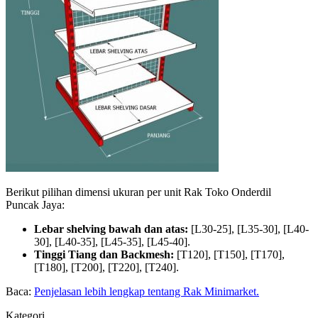
Berikut pilihan dimensi ukuran per unit Rak Toko Onderdil
Puncak Jaya:
Lebar shelving bawah dan atas:
[L30-25], [L35-30], [L40-
30], [L40-35], [L45-35], [L45-40].
Tinggi Tiang dan Backmesh:
[T120], [T150], [T170],
[T180], [T200], [T220], [T240].
Baca:
Penjelasan lebih lengkap tentang Rak Minimarket.
Kategori