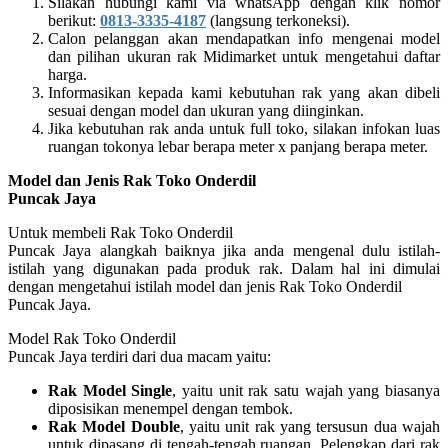
Silakan hubungi kami via whatsApp dengan klik nomor
berikut:
0813-3335-4187
(langsung terkoneksi).
Calon pelanggan akan mendapatkan info mengenai model
dan pilihan ukuran rak Midimarket untuk mengetahui daftar
harga.
Informasikan kepada kami kebutuhan rak yang akan dibeli
sesuai dengan model dan ukuran yang diinginkan.
Jika kebutuhan rak anda untuk full toko, silakan infokan luas
ruangan tokonya lebar berapa meter x panjang berapa meter.
Model dan Jenis Rak Toko Onderdil
Puncak Jaya
Untuk membeli Rak Toko Onderdil
Puncak Jaya alangkah baiknya jika anda mengenal dulu istilah-
istilah yang digunakan pada produk rak. Dalam hal ini dimulai
dengan mengetahui istilah model dan jenis Rak Toko Onderdil
Puncak Jaya.
Model Rak Toko Onderdil
Puncak Jaya terdiri dari dua macam yaitu:
Rak Model Single
, yaitu unit rak satu wajah yang biasanya
diposisikan menempel dengan tembok.
Rak Model Double
, yaitu unit rak yang tersusun dua wajah
untuk dipasang di tengah-tengah ruangan. Pelengkap dari rak