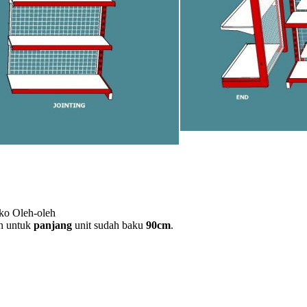
oko Oleh-oleh
n untuk
panjang
unit sudah baku
90cm
.