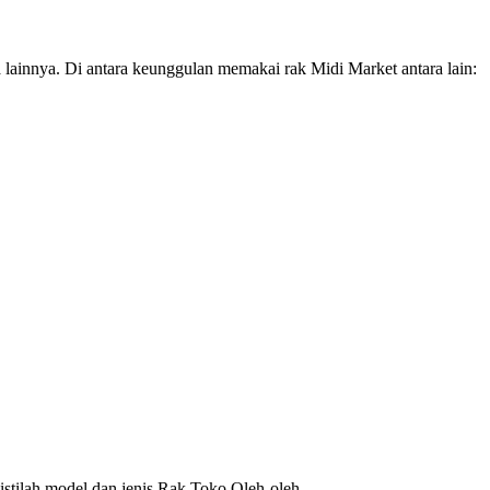
lainnya. Di antara keunggulan memakai rak Midi Market antara lain:
 istilah model dan jenis Rak Toko Oleh-oleh