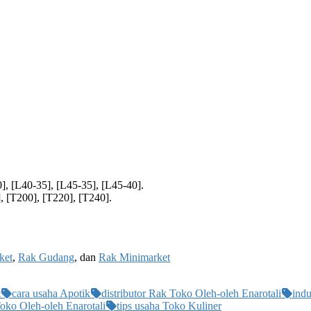
], [L40-35], [L45-35], [L45-40].
, [T200], [T220], [T240].
ket
,
Rak Gudang
, dan
Rak Minimarket
t
cara usaha Apotik
distributor Rak Toko Oleh-oleh Enarotali
indu
oko Oleh-oleh Enarotali
tips usaha Toko Kuliner