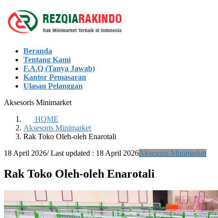
Skip
Skip
to
to
the
the
content
Navigation
Beranda
Tentang Kami
F.A.Q (Tanya Jawab)
Kantor Pemasaran
Ulasan Pelanggan
Aksesoris Minimarket
HOME
Aksesoris Minimarket
Rak Toko Oleh-oleh Enarotali
18 April 2026
/ Last updated :
18 April 2026
Aksesoris Minimarket
Rak Toko Oleh-oleh Enarotali