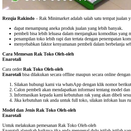
Rezqia Rakindo
– Rak Minimarket adalah salah satu tempat jualan 
dapat menampung aneka produk jualan yang lebih banyak.
pembeli bisa lebih leluasa dalam menjangkau komoditas yang m
penampilan toko lebih rapi dan tertata dengan penempatan komo
menyebabkan faktor kenyamanan pembeli dalam berbelanja sehi
Cara Memesan Rak Toko Oleh-oleh
Enarotali
Cara order
Rak Toko Oleh-oleh
Enarotali
bisa dilakukan secara offline maupun secara online dengan 
Silakan hubungi kami via whatsApp dengan klik nomor beriku
Calon pembeli akan mendapatkan informasi tentang model dan p
Informasikan kepada kami kebutuhan rak yang akan dibeli ses
Jika kebutuhan rak anda untuk full toko, silakan infokan luas 
Model dan Jenis Rak Toko Oleh-oleh
Enarotali
Untuk melakukan pemesanan Rak Toko Oleh-oleh
Enarotali alangkah baiknya jika anda mengenal dulu istilah-istilah 