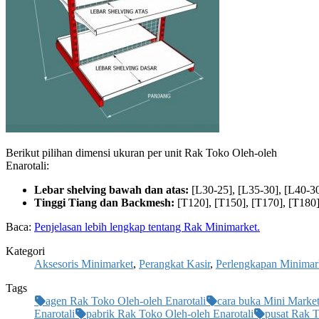
Berikut pilihan dimensi ukuran per unit Rak Toko Oleh-oleh
Enarotali:
Lebar shelving bawah dan atas:
[L30-25], [L35-30], [L40-30
Tinggi Tiang dan Backmesh:
[T120], [T150], [T170], [T180]
Baca:
Penjelasan lebih lengkap tentang Rak Minimarket.
Kategori
Aksesoris Minimarket
,
Perangkat Kasir
,
Perlengkapan Minimar
Tags
agen Rak Toko Oleh-oleh Enarotali
cara buka Mini Marke
Enarotali
pabrik Rak Toko Oleh-oleh Enarotali
pusat Rak T