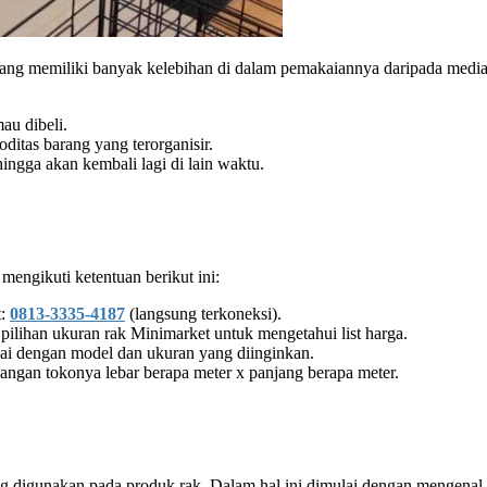
yang memiliki banyak kelebihan di dalam pemakaiannya daripada media 
au dibeli.
ditas barang yang terorganisir.
ngga akan kembali lagi di lain waktu.
mengikuti ketentuan berikut ini:
t:
0813-3335-4187
(langsung terkoneksi).
ilihan ukuran rak Minimarket untuk mengetahui list harga.
uai dengan model dan ukuran yang diinginkan.
ruangan tokonya lebar berapa meter x panjang berapa meter.
yang digunakan pada produk rak. Dalam hal ini dimulai dengan mengenal