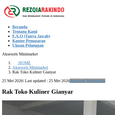
Skip
Skip
to
to
the
the
content
Navigation
Beranda
Tentang Kami
F.A.Q (Tanya Jawab)
Kantor Pemasaran
Ulasan Pelanggan
Aksesoris Minimarket
HOME
Aksesoris Minimarket
Rak Toko Kuliner Gianyar
25 Mei 2026
/ Last updated :
25 Mei 2026
Aksesoris Minimarket
Rak Toko Kuliner Gianyar