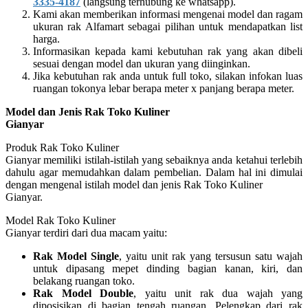
3335-4187
(langsung terhubung ke whatsapp).
Kami akan memberikan informasi mengenai model dan ragam
ukuran rak Alfamart sebagai pilihan untuk mendapatkan list
harga.
Informasikan kepada kami kebutuhan rak yang akan dibeli
sesuai dengan model dan ukuran yang diinginkan.
Jika kebutuhan rak anda untuk full toko, silakan infokan luas
ruangan tokonya lebar berapa meter x panjang berapa meter.
Model dan Jenis Rak Toko Kuliner
Gianyar
Produk Rak Toko Kuliner
Gianyar memiliki istilah-istilah yang sebaiknya anda ketahui terlebih
dahulu agar memudahkan dalam pembelian. Dalam hal ini dimulai
dengan mengenal istilah model dan jenis Rak Toko Kuliner
Gianyar.
Model Rak Toko Kuliner
Gianyar terdiri dari dua macam yaitu:
Rak Model Single
, yaitu unit rak yang tersusun satu wajah
untuk dipasang mepet dinding bagian kanan, kiri, dan
belakang ruangan toko.
Rak Model Double
, yaitu unit rak dua wajah yang
diposisikan di bagian tengah ruangan. Pelengkap dari rak