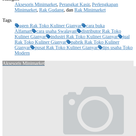
Aksesoris Minimarket
,
Perangkat Kasir
,
Perlengkapan
Minimarket
,
Rak Gudang
, dan
Rak Minimarket
Tags
agen Rak Toko Kuliner Gianyar
cara buka
Alfamart
cara usaha Swalayan
distributor Rak Toko
Kuliner Gianyar
industri Rak Toko Kuliner Gianyar
jual
Rak Toko Kuliner Gianyar
pabrik Rak Toko Kuliner
Gianyar
pusat Rak Toko Kuliner Gianyar
tips usaha Toko
Modern
Aksesoris Minimarket