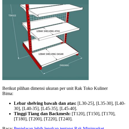
Berikut pilihan dimensi ukuran per unit Rak Toko Kuliner
Bima:
Lebar shelving bawah dan atas:
[L30-25], [L35-30], [L40-
30], [L40-35], [L45-35], [L45-40].
Tinggi Tiang dan Backmesh:
[T120], [T150], [T170],
[T180], [T200], [T220], [T240].
Baca:
Penjelasan lebih lengkap tentang Rak Minimarket.