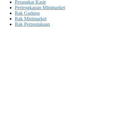
Perangkat Kasir
Perlengkapan Minimarket
Rak Gudang
Rak Minimarket
Rak Perpustakaan