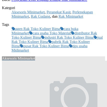
Kategori
Aksesoris Minimarket
,
Perangkat Kasir
,
Perlengkapan
Minimarket
,
Rak Gudang
, dan
Rak Minimarket
Tags
agen Rak Toko Kuliner Bima
cara buka
Minimarket
cara usaha Toko Material
distributor Rak
Toko Kuliner Bima
industri Rak Toko Kuliner Bima
jual
Rak Toko Kuliner Bima
pabrik Rak Toko Kuliner
Bima
pusat Rak Toko Kuliner Bima
tips usaha
Midimarket
Aksesoris Minimarket