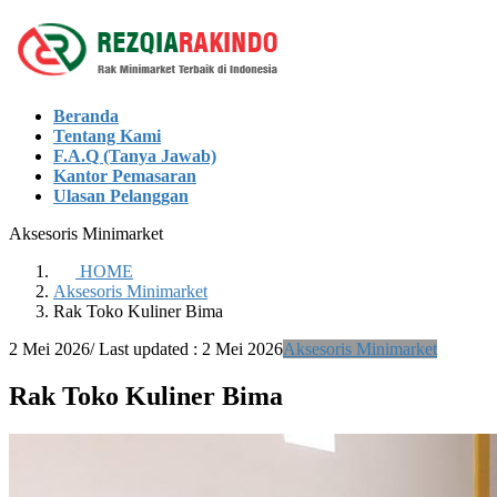
Skip
Skip
to
to
the
the
content
Navigation
Beranda
Tentang Kami
F.A.Q (Tanya Jawab)
Kantor Pemasaran
Ulasan Pelanggan
Aksesoris Minimarket
HOME
Aksesoris Minimarket
Rak Toko Kuliner Bima
2 Mei 2026
/ Last updated :
2 Mei 2026
Aksesoris Minimarket
Rak Toko Kuliner Bima