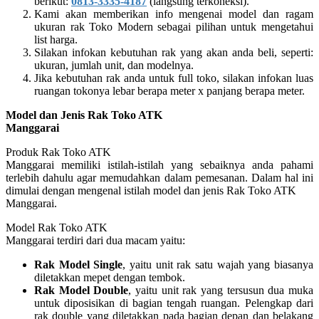
berikut:
0813-3335-4187
(langsung terkoneksi).
Kami akan memberikan info mengenai model dan ragam
ukuran rak Toko Modern sebagai pilihan untuk mengetahui
list harga.
Silakan infokan kebutuhan rak yang akan anda beli, seperti:
ukuran, jumlah unit, dan modelnya.
Jika kebutuhan rak anda untuk full toko, silakan infokan luas
ruangan tokonya lebar berapa meter x panjang berapa meter.
Model dan Jenis Rak Toko ATK
Manggarai
Produk Rak Toko ATK
Manggarai memiliki istilah-istilah yang sebaiknya anda pahami
terlebih dahulu agar memudahkan dalam pemesanan. Dalam hal ini
dimulai dengan mengenal istilah model dan jenis Rak Toko ATK
Manggarai.
Model Rak Toko ATK
Manggarai terdiri dari dua macam yaitu:
Rak Model Single
, yaitu unit rak satu wajah yang biasanya
diletakkan mepet dengan tembok.
Rak Model Double
, yaitu unit rak yang tersusun dua muka
untuk diposisikan di bagian tengah ruangan. Pelengkap dari
rak double yang diletakkan pada bagian depan dan belakang