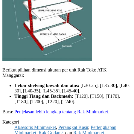
Berikut pilihan dimensi ukuran per unit Rak Toko ATK
Manggarai:
Lebar shelving bawah dan atas:
[L30-25], [L35-30], [L40-
30], [L40-35], [L45-35], [L45-40].
Tinggi Tiang dan Backmesh:
[T120], [T150], [T170],
[T180], [T200], [T220], [T240].
Baca:
Penjelasan lebih lengkap tentang Rak Minimarket.
Kategori
Aksesoris Minimarket
,
Perangkat Kasir
,
Perlengkapan
Minimarket
,
Rak Gudang
, dan
Rak Minimarket