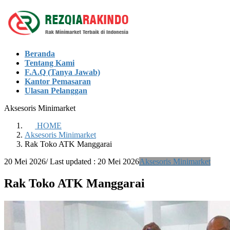
Skip
Skip
to
to
the
the
content
Navigation
Beranda
Tentang Kami
F.A.Q (Tanya Jawab)
Kantor Pemasaran
Ulasan Pelanggan
Aksesoris Minimarket
HOME
Aksesoris Minimarket
Rak Toko ATK Manggarai
20 Mei 2026
/ Last updated :
20 Mei 2026
Aksesoris Minimarket
Rak Toko ATK Manggarai