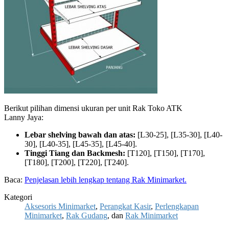
Berikut pilihan dimensi ukuran per unit Rak Toko ATK
Lanny Jaya:
Lebar shelving bawah dan atas:
[L30-25], [L35-30], [L40-
30], [L40-35], [L45-35], [L45-40].
Tinggi Tiang dan Backmesh:
[T120], [T150], [T170],
[T180], [T200], [T220], [T240].
Baca:
Penjelasan lebih lengkap tentang Rak Minimarket.
Kategori
Aksesoris Minimarket
,
Perangkat Kasir
,
Perlengkapan
Minimarket
,
Rak Gudang
, dan
Rak Minimarket