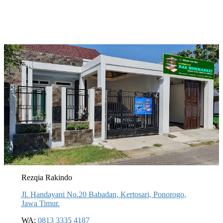
Rezqia Rakindo
Jl. Handayani No.20 Babadan, Kertosari, Ponorogo,
Jawa Timur.
WA:
0813 3335 4187