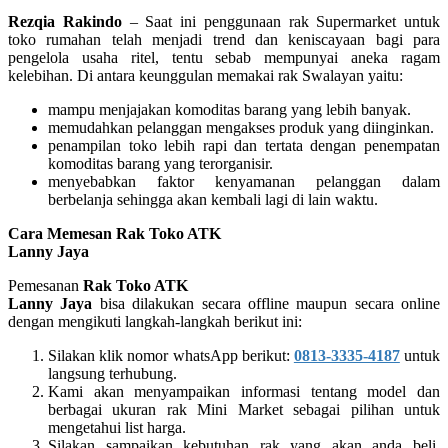
Rezqia Rakindo
– Saat ini penggunaan rak Supermarket untuk
toko rumahan telah menjadi trend dan keniscayaan bagi para
pengelola usaha ritel, tentu sebab mempunyai aneka ragam
kelebihan. Di antara keunggulan memakai rak Swalayan yaitu:
mampu menjajakan komoditas barang yang lebih banyak.
memudahkan pelanggan mengakses produk yang diinginkan.
penampilan toko lebih rapi dan tertata dengan penempatan
komoditas barang yang terorganisir.
menyebabkan faktor kenyamanan pelanggan dalam
berbelanja sehingga akan kembali lagi di lain waktu.
Cara Memesan Rak Toko ATK
Lanny Jaya
Pemesanan
Rak Toko ATK
Lanny Jaya
bisa dilakukan secara offline maupun secara online
dengan mengikuti langkah-langkah berikut ini:
Silakan klik nomor whatsApp berikut:
0813-3335-4187
untuk
langsung terhubung.
Kami akan menyampaikan informasi tentang model dan
berbagai ukuran rak Mini Market sebagai pilihan untuk
mengetahui list harga.
Silakan sampaikan kebutuhan rak yang akan anda beli,