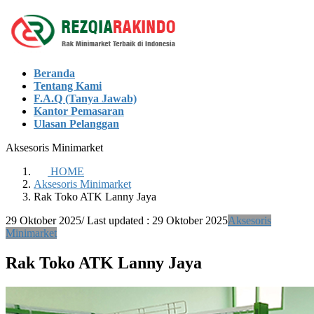
Skip
Skip
to
to
the
the
content
Navigation
Beranda
Tentang Kami
F.A.Q (Tanya Jawab)
Kantor Pemasaran
Ulasan Pelanggan
Aksesoris Minimarket
HOME
Aksesoris Minimarket
Rak Toko ATK Lanny Jaya
29 Oktober 2025
/ Last updated :
29 Oktober 2025
Aksesoris
Minimarket
Rak Toko ATK Lanny Jaya