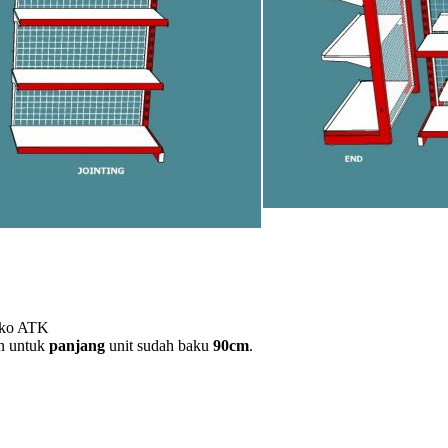
Toko ATK
n untuk
panjang
unit sudah baku
90cm
.