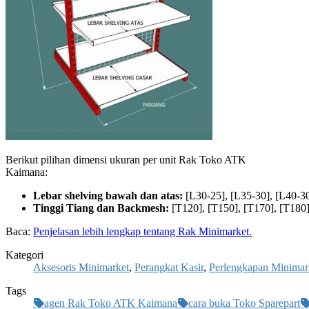
Berikut pilihan dimensi ukuran per unit Rak Toko ATK
Kaimana:
Lebar shelving bawah dan atas:
[L30-25], [L35-30], [L40-30
Tinggi Tiang dan Backmesh:
[T120], [T150], [T170], [T180]
Baca:
Penjelasan lebih lengkap tentang Rak Minimarket.
Kategori
Aksesoris Minimarket
,
Perangkat Kasir
,
Perlengkapan Minimar
Tags
agen Rak Toko ATK Kaimana
cara buka Toko Sparepart