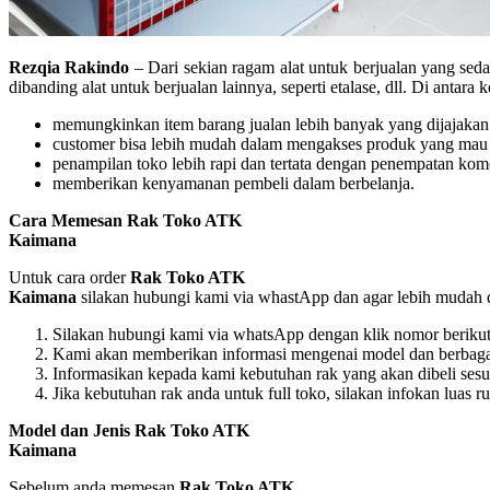
Rezqia Rakindo
– Dari sekian ragam alat untuk berjualan yang se
dibanding alat untuk berjualan lainnya, seperti etalase, dll. Di anta
memungkinkan item barang jualan lebih banyak yang dijajakan
customer bisa lebih mudah dalam mengakses produk yang mau 
penampilan toko lebih rapi dan tertata dengan penempatan komo
memberikan kenyamanan pembeli dalam berbelanja.
Cara Memesan Rak Toko ATK
Kaimana
Untuk cara order
Rak Toko ATK
Kaimana
silakan hubungi kami via whastApp dan agar lebih mudah d
Silakan hubungi kami via whatsApp dengan klik nomor beriku
Kami akan memberikan informasi mengenai model dan berbagai 
Informasikan kepada kami kebutuhan rak yang akan dibeli ses
Jika kebutuhan rak anda untuk full toko, silakan infokan luas 
Model dan Jenis Rak Toko ATK
Kaimana
Sebelum anda memesan
Rak Toko ATK