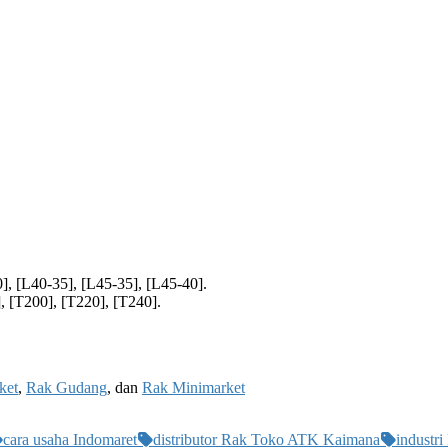
], [L40-35], [L45-35], [L45-40].
, [T200], [T220], [T240].
ket
,
Rak Gudang
, dan
Rak Minimarket
cara usaha Indomaret
distributor Rak Toko ATK Kaimana
industr