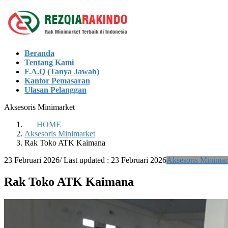
Skip
Skip
to
to
the
the
content
Navigation
Beranda
Tentang Kami
F.A.Q (Tanya Jawab)
Kantor Pemasaran
Ulasan Pelanggan
Aksesoris Minimarket
HOME
Aksesoris Minimarket
Rak Toko ATK Kaimana
23 Februari 2026
/ Last updated :
23 Februari 2026
Aksesoris Minimar
Rak Toko ATK Kaimana