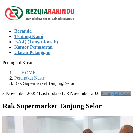
Skip
Skip
to
to
the
the
content
Navigation
Beranda
Tentang Kami
F.A.Q (Tanya Jawab)
Kantor Pemasaran
Ulasan Pelanggan
Perangkat Kasir
HOME
Perangkat Kasir
Rak Supermarket Tanjung Selor
3 November 2025
/ Last updated :
3 November 2025
Perangkat Kasir
Rak Supermarket Tanjung Selor