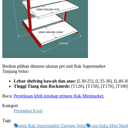
Berikut pilihan dimensi ukuran per unit Rak Supermarket
Tanjung Selor:
Lebar shelving bawah dan atas:
[L30-25], [L35-30], [L40-30
Tinggi Tiang dan Backmesh:
[T120], [T150], [T170], [T180]
Baca:
Penjelasan lebih lengkap tentang Rak Minimarket.
Kategori
Perangkat Kasir
Tags
agen Rak Supermarket Tanjung Selor
cara buka Mini Mark