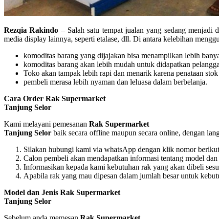
Rezqia Rakindo
– Salah satu tempat jualan yang sedang menjadi d
media display lainnya, seperti etalase, dll. Di antara kelebihan meng
komoditas barang yang dijajakan bisa menampilkan lebih bany
komoditas barang akan lebih mudah untuk didapatkan pelangga
Toko akan tampak lebih rapi dan menarik karena penataan stok 
pembeli merasa lebih nyaman dan leluasa dalam berbelanja.
Cara Order Rak Supermarket
Tanjung Selor
Kami melayani pemesanan
Rak Supermarket
Tanjung Selor
baik secara offline maupun secara online, dengan lan
Silakan hubungi kami via whatsApp dengan klik nomor beriku
Calon pembeli akan mendapatkan informasi tentang model dan p
Informasikan kepada kami kebutuhan rak yang akan dibeli ses
Apabila rak yang mau dipesan dalam jumlah besar untuk kebutu
Model dan Jenis Rak Supermarket
Tanjung Selor
Sebelum anda memesan
Rak Supermarket