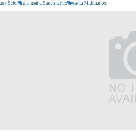
ung Selor
tips usaha Supermarket
usaha Midimarket