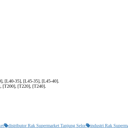
], [L40-35], [L45-35], [L45-40].
, [T200], [T220], [T240].
et
distributor Rak Supermarket Tanjung Selor
industri Rak Superm