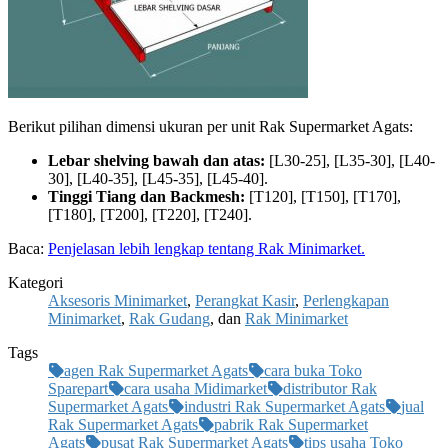
Berikut pilihan dimensi ukuran per unit Rak Supermarket Agats:
Lebar shelving bawah dan atas:
[L30-25], [L35-30], [L40-
30], [L40-35], [L45-35], [L45-40].
Tinggi Tiang dan Backmesh:
[T120], [T150], [T170],
[T180], [T200], [T220], [T240].
Baca:
Penjelasan lebih lengkap tentang Rak Minimarket.
Kategori
Aksesoris Minimarket
,
Perangkat Kasir
,
Perlengkapan
Minimarket
,
Rak Gudang
, dan
Rak Minimarket
Tags
agen Rak Supermarket Agats
cara buka Toko
Sparepart
cara usaha Midimarket
distributor Rak
Supermarket Agats
industri Rak Supermarket Agats
jual
Rak Supermarket Agats
pabrik Rak Supermarket
Agats
pusat Rak Supermarket Agats
tips usaha Toko