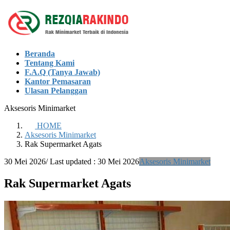
Skip
Skip
to
to
the
the
content
Navigation
Beranda
Tentang Kami
F.A.Q (Tanya Jawab)
Kantor Pemasaran
Ulasan Pelanggan
Aksesoris Minimarket
HOME
Aksesoris Minimarket
Rak Supermarket Agats
30 Mei 2026
/ Last updated :
30 Mei 2026
Aksesoris Minimarket
Rak Supermarket Agats