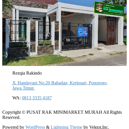
Rezqia Rakindo
Jl. Handayani No.20 Babadan, Kertosari, Ponorogo,
Jawa Timur.
WA:
0813 3335 4187
Copyright © PUSAT RAK MINIMARKET MURAH All Rights
Reserved.
Powered by
WordPress
&
Lightning Theme
by Vektor,Inc.