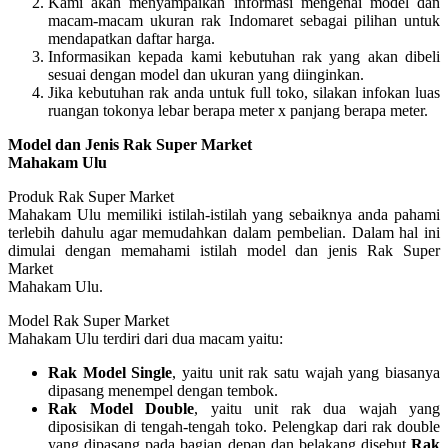
Kami akan menyampaikan informasi mengenai model dan
macam-macam ukuran rak Indomaret sebagai pilihan untuk
mendapatkan daftar harga.
Informasikan kepada kami kebutuhan rak yang akan dibeli
sesuai dengan model dan ukuran yang diinginkan.
Jika kebutuhan rak anda untuk full toko, silakan infokan luas
ruangan tokonya lebar berapa meter x panjang berapa meter.
Model dan Jenis Rak Super Market
Mahakam Ulu
Produk Rak Super Market
Mahakam Ulu memiliki istilah-istilah yang sebaiknya anda pahami
terlebih dahulu agar memudahkan dalam pembelian. Dalam hal ini
dimulai dengan memahami istilah model dan jenis Rak Super
Market
Mahakam Ulu.
Model Rak Super Market
Mahakam Ulu terdiri dari dua macam yaitu:
Rak Model Single
, yaitu unit rak satu wajah yang biasanya
dipasang menempel dengan tembok.
Rak Model Double
, yaitu unit rak dua wajah yang
diposisikan di tengah-tengah toko. Pelengkap dari rak double
yang dipasang pada bagian depan dan belakang disebut
Rak