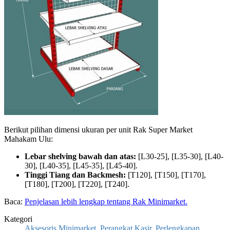
Berikut pilihan dimensi ukuran per unit Rak Super Market
Mahakam Ulu:
Lebar shelving bawah dan atas:
[L30-25], [L35-30], [L40-
30], [L40-35], [L45-35], [L45-40].
Tinggi Tiang dan Backmesh:
[T120], [T150], [T170],
[T180], [T200], [T220], [T240].
Baca:
Penjelasan lebih lengkap tentang Rak Minimarket.
Kategori
Aksesoris Minimarket
,
Perangkat Kasir
,
Perlengkapan