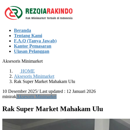
Skip
Skip
to
to
the
the
content
Navigation
Beranda
Tentang Kami
F.A.Q (Tanya Jawab)
Kantor Pemasaran
Ulasan Pelanggan
Aksesoris Minimarket
HOME
Aksesoris Minimarket
Rak Super Market Mahakam Ulu
10 Desember 2025
/ Last updated :
12 Januari 2026
minirak
Aksesoris Minimarket
Rak Super Market Mahakam Ulu