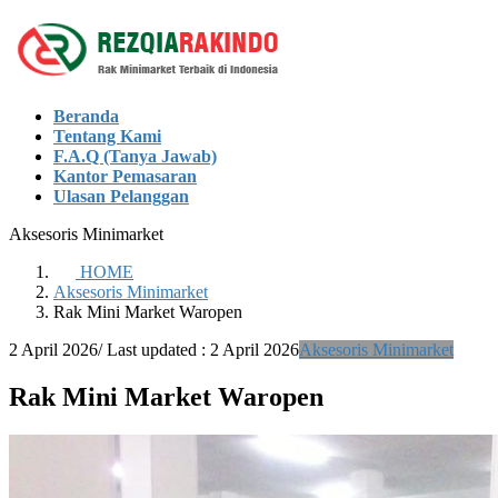
Skip
Skip
to
to
the
the
content
Navigation
Beranda
Tentang Kami
F.A.Q (Tanya Jawab)
Kantor Pemasaran
Ulasan Pelanggan
Aksesoris Minimarket
HOME
Aksesoris Minimarket
Rak Mini Market Waropen
2 April 2026
/ Last updated :
2 April 2026
Aksesoris Minimarket
Rak Mini Market Waropen