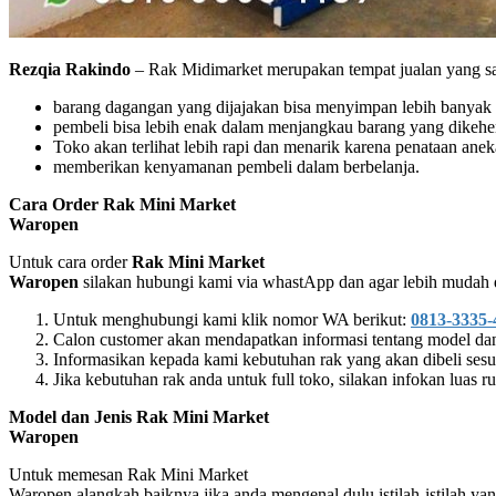
Rezqia Rakindo
– Rak Midimarket merupakan tempat jualan yang sar
barang dagangan yang dijajakan bisa menyimpan lebih banyak
pembeli bisa lebih enak dalam menjangkau barang yang dikehe
Toko akan terlihat lebih rapi dan menarik karena penataan anek
memberikan kenyamanan pembeli dalam berbelanja.
Cara Order Rak Mini Market
Waropen
Untuk cara order
Rak Mini Market
Waropen
silakan hubungi kami via whastApp dan agar lebih mudah d
Untuk menghubungi kami klik nomor WA berikut:
0813-3335-
Calon customer akan mendapatkan informasi tentang model dan 
Informasikan kepada kami kebutuhan rak yang akan dibeli ses
Jika kebutuhan rak anda untuk full toko, silakan infokan luas 
Model dan Jenis Rak Mini Market
Waropen
Untuk memesan Rak Mini Market
Waropen alangkah baiknya jika anda mengenal dulu istilah-istilah ya