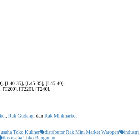
], [L40-35], [L45-35], [L45-40].
, [T200], [T220], [T240].
ket
,
Rak Gudang
, dan
Rak Minimarket
 usaha Toko Kuliner
distributor Rak Mini Market Waropen
industr
tips usaha Toko Bangunan