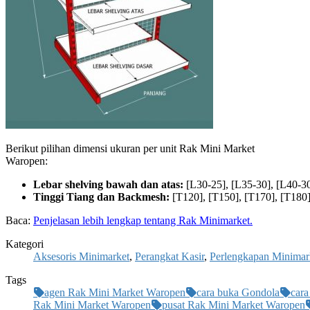
Berikut pilihan dimensi ukuran per unit Rak Mini Market
Waropen:
Lebar shelving bawah dan atas:
[L30-25], [L35-30], [L40-30
Tinggi Tiang dan Backmesh:
[T120], [T150], [T170], [T180]
Baca:
Penjelasan lebih lengkap tentang Rak Minimarket.
Kategori
Aksesoris Minimarket
,
Perangkat Kasir
,
Perlengkapan Minimar
Tags
agen Rak Mini Market Waropen
cara buka Gondola
cara
Rak Mini Market Waropen
pusat Rak Mini Market Waropen