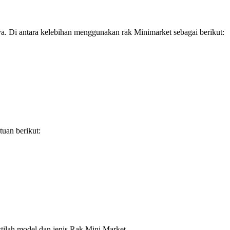
a. Di antara kelebihan menggunakan rak Minimarket sebagai berikut:
uan berikut:
stilah model dan jenis Rak Mini Market