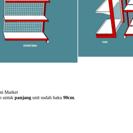
ini Market
n untuk
panjang
unit sudah baku
90cm
.