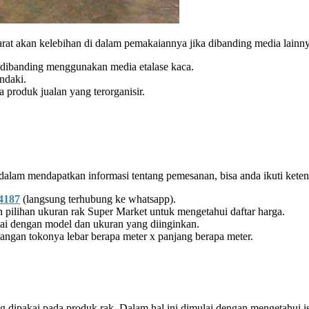
at akan kelebihan di dalam pemakaiannya jika dibanding media lainny
 dibanding menggunakan media etalase kaca.
ndaki.
a produk jualan yang terorganisir.
alam mendapatkan informasi tentang pemesanan, bisa anda ikuti ketent
4187
(langsung terhubung ke whatsapp).
pilihan ukuran rak Super Market untuk mengetahui daftar harga.
uai dengan model dan ukuran yang diinginkan.
ruangan tokonya lebar berapa meter x panjang berapa meter.
ng dipakai pada produk rak. Dalam hal ini dimulai dengan mengetahui i