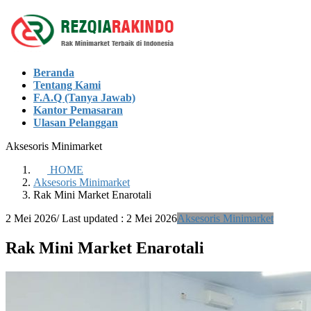
Skip
Skip
to
to
the
the
content
Navigation
Beranda
Tentang Kami
F.A.Q (Tanya Jawab)
Kantor Pemasaran
Ulasan Pelanggan
Aksesoris Minimarket
HOME
Aksesoris Minimarket
Rak Mini Market Enarotali
2 Mei 2026
/ Last updated :
2 Mei 2026
Aksesoris Minimarket
Rak Mini Market Enarotali