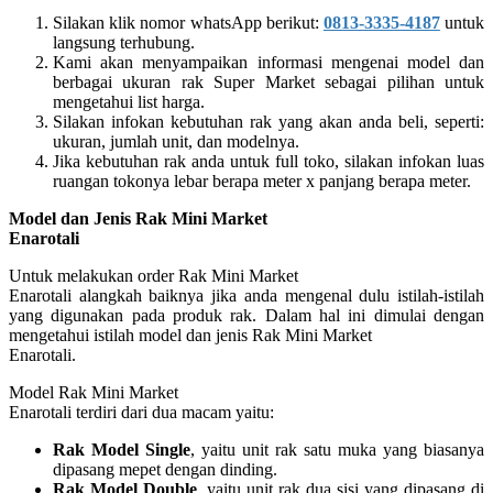
Silakan klik nomor whatsApp berikut:
0813-3335-4187
untuk
langsung terhubung.
Kami akan menyampaikan informasi mengenai model dan
berbagai ukuran rak Super Market sebagai pilihan untuk
mengetahui list harga.
Silakan infokan kebutuhan rak yang akan anda beli, seperti:
ukuran, jumlah unit, dan modelnya.
Jika kebutuhan rak anda untuk full toko, silakan infokan luas
ruangan tokonya lebar berapa meter x panjang berapa meter.
Model dan Jenis Rak Mini Market
Enarotali
Untuk melakukan order Rak Mini Market
Enarotali alangkah baiknya jika anda mengenal dulu istilah-istilah
yang digunakan pada produk rak. Dalam hal ini dimulai dengan
mengetahui istilah model dan jenis Rak Mini Market
Enarotali.
Model Rak Mini Market
Enarotali terdiri dari dua macam yaitu:
Rak Model Single
, yaitu unit rak satu muka yang biasanya
dipasang mepet dengan dinding.
Rak Model Double
, yaitu unit rak dua sisi yang dipasang di