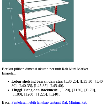
Berikut pilihan dimensi ukuran per unit Rak Mini Market
Enarotali:
Lebar shelving bawah dan atas:
[L30-25], [L35-30], [L40-
30], [L40-35], [L45-35], [L45-40].
Tinggi Tiang dan Backmesh:
[T120], [T150], [T170],
[T180], [T200], [T220], [T240].
Baca:
Penjelasan lebih lengkap tentang Rak Minimarket.