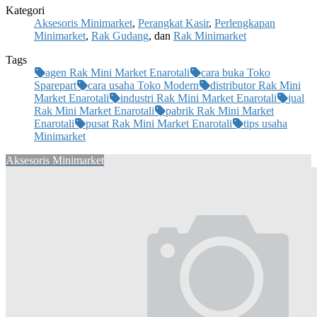
Kategori
Aksesoris Minimarket
,
Perangkat Kasir
,
Perlengkapan
Minimarket
,
Rak Gudang
, dan
Rak Minimarket
Tags
agen Rak Mini Market Enarotali
cara buka Toko
Sparepart
cara usaha Toko Modern
distributor Rak Mini
Market Enarotali
industri Rak Mini Market Enarotali
jual
Rak Mini Market Enarotali
pabrik Rak Mini Market
Enarotali
pusat Rak Mini Market Enarotali
tips usaha
Minimarket
Aksesoris Minimarket