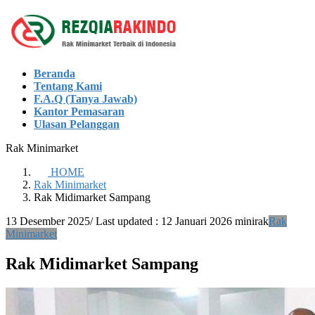
Skip
Skip
to
to
the
the
content
Navigation
Beranda
Tentang Kami
F.A.Q (Tanya Jawab)
Kantor Pemasaran
Ulasan Pelanggan
Rak Minimarket
HOME
Rak Minimarket
Rak Midimarket Sampang
13 Desember 2025
/ Last updated :
12 Januari 2026
minirak
Rak
Minimarket
Rak Midimarket Sampang