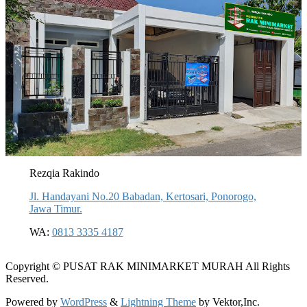
Rezqia Rakindo
Jl. Handayani No.20 Babadan, Kertosari, Ponorogo,
Jawa Timur.
WA:
0813 3335 4187
Copyright © PUSAT RAK MINIMARKET MURAH All Rights
Reserved.
Powered by
WordPress
&
Lightning Theme
by Vektor,Inc.