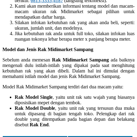
berikut:
0813-3335-4187
(langsung terkoneksi).
Kami akan memberikan informasi tentang model dan macam-
macam ukuran rak Midimarket sebagai pilihan untuk
mendapatkan daftar harga.
Silakan infokan kebutuhan rak yang akan anda beli, seperti:
ukuran, jumlah unit, dan modelnya.
Jika kebutuhan rak anda untuk full toko, silakan infokan luas
ruangan tokonya lebar berapa meter x panjang berapa meter.
Model dan Jenis Rak Midimarket Sampang
Sebelum anda memesan
Rak Midimarket Sampang
ada baiknya
mengenali dulu istilah-istilah yang dipakai pada saat menghitung
kebutuhan rak yang akan dibeli. Dalam hal ini dimulai dengan
memahami istilah model dan jenis Rak Midimarket Sampang.
Model Rak Midimarket Sampang terdiri dari dua macam yaitu:
Rak Model Single
, yaitu unit rak satu wajah yang biasanya
diposisikan mepet dengan tembok.
Rak Model Double
, yaitu unit rak yang tersusun dua muka
untuk dipasang di bagian tengah toko. Pelengkap dari rak
double yang ditempatkan pada bagian depan dan belakang
disebut
Rak End
.