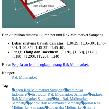
Berikut pilihan dimensi ukuran per unit Rak Midimarket Sampang:
Lebar shelving bawah dan atas:
[L30-25], [L35-30], [L40-
30], [L40-35], [L45-35], [L45-40].
Tinggi Tiang dan Backmesh:
[T120], [T150], [T170],
[T180], [T200], [T220], [T240].
Baca:
Penjelasan lebih lengkap tentang Rak Minimarket.
Kategori
Rak Minimarket
Tags
agen Rak Midimarket Sampang
cara buka
Indomaret
distributor Rak Midimarket Sampang
industri
Rak Midimarket Sampang
jual Rak Midimarket
Sampang
pabrik Rak Midimarket Sampang
pusat Rak
Midimarket Sampang
tips usaha Midimarket
usaha