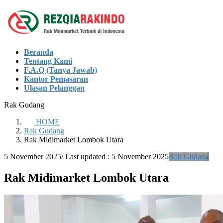
Skip
Skip
to
to
the
the
content
Navigation
Beranda
Tentang Kami
F.A.Q (Tanya Jawab)
Kantor Pemasaran
Ulasan Pelanggan
Rak Gudang
HOME
Rak Gudang
Rak Midimarket Lombok Utara
5 November 2025
/ Last updated :
5 November 2025
Rak Gudang
Rak Midimarket Lombok Utara