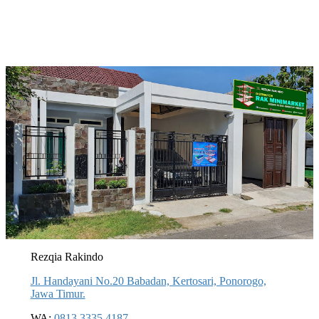
Rezqia Rakindo
Jl. Handayani No.20 Babadan, Kertosari, Ponorogo,
Jawa Timur.
WA:
0813 3335 4187