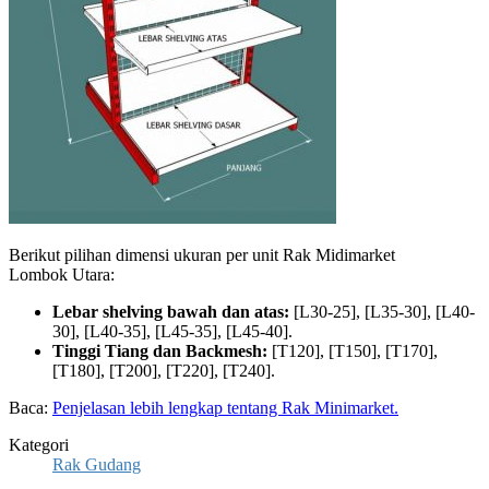
Berikut pilihan dimensi ukuran per unit Rak Midimarket
Lombok Utara:
Lebar shelving bawah dan atas:
[L30-25], [L35-30], [L40-
30], [L40-35], [L45-35], [L45-40].
Tinggi Tiang dan Backmesh:
[T120], [T150], [T170],
[T180], [T200], [T220], [T240].
Baca:
Penjelasan lebih lengkap tentang Rak Minimarket.
Kategori
Rak Gudang