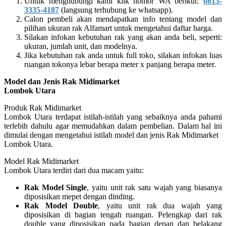
Untuk menghubungi kami klik nomor WA berikut:
0813-
3335-4187
(langsung terhubung ke whatsapp).
Calon pembeli akan mendapatkan info tentang model dan
pilihan ukuran rak Alfamart untuk mengetahui daftar harga.
Silakan infokan kebutuhan rak yang akan anda beli, seperti:
ukuran, jumlah unit, dan modelnya.
Jika kebutuhan rak anda untuk full toko, silakan infokan luas
ruangan tokonya lebar berapa meter x panjang berapa meter.
Model dan Jenis Rak Midimarket
Lombok Utara
Produk Rak Midimarket
Lombok Utara terdapat istilah-istilah yang sebaiknya anda pahami
terlebih dahulu agar memudahkan dalam pembelian. Dalam hal ini
dimulai dengan mengetahui istilah model dan jenis Rak Midimarket
Lombok Utara.
Model Rak Midimarket
Lombok Utara terdiri dari dua macam yaitu:
Rak Model Single
, yaitu unit rak satu wajah yang biasanya
diposisikan mepet dengan dinding.
Rak Model Double
, yaitu unit rak dua wajah yang
diposisikan di bagian tengah ruangan. Pelengkap dari rak
double yang diposisikan pada bagian depan dan belakang