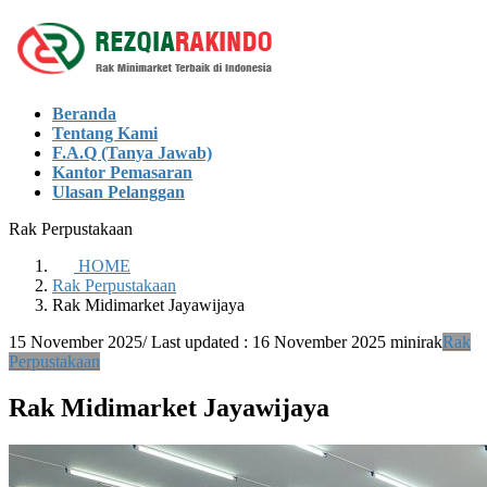
Skip
Skip
to
to
the
the
content
Navigation
Beranda
Tentang Kami
F.A.Q (Tanya Jawab)
Kantor Pemasaran
Ulasan Pelanggan
Rak Perpustakaan
HOME
Rak Perpustakaan
Rak Midimarket Jayawijaya
15 November 2025
/ Last updated :
16 November 2025
minirak
Rak
Perpustakaan
Rak Midimarket Jayawijaya