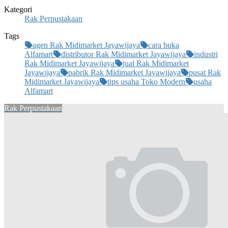
Kategori
Rak Perpustakaan
Tags
agen Rak Midimarket Jayawijaya
cara buka
Alfamart
distributor Rak Midimarket Jayawijaya
industri
Rak Midimarket Jayawijaya
jual Rak Midimarket
Jayawijaya
pabrik Rak Midimarket Jayawijaya
pusat Rak
Midimarket Jayawijaya
tips usaha Toko Modern
usaha
Alfamart
Rak Perpustakaan