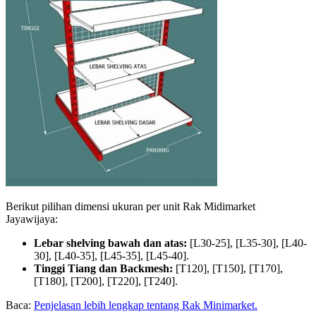
Berikut pilihan dimensi ukuran per unit Rak Midimarket
Jayawijaya:
Lebar shelving bawah dan atas:
[L30-25], [L35-30], [L40-
30], [L40-35], [L45-35], [L45-40].
Tinggi Tiang dan Backmesh:
[T120], [T150], [T170],
[T180], [T200], [T220], [T240].
Baca:
Penjelasan lebih lengkap tentang Rak Minimarket.