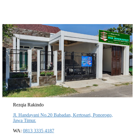
Rezqia Rakindo
Jl. Handayani No.20 Babadan, Kertosari, Ponorogo,
Jawa Timur.
WA:
0813 3335 4187