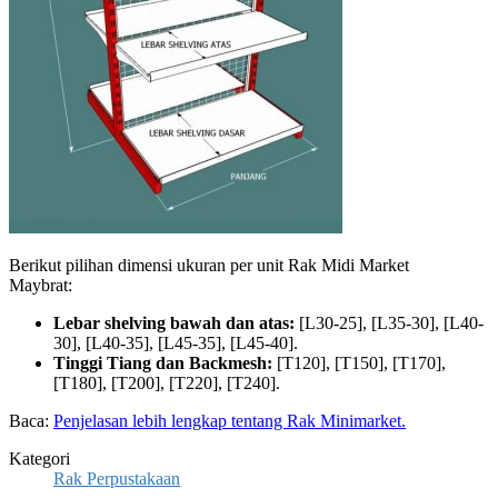
Berikut pilihan dimensi ukuran per unit Rak Midi Market
Maybrat:
Lebar shelving bawah dan atas:
[L30-25], [L35-30], [L40-
30], [L40-35], [L45-35], [L45-40].
Tinggi Tiang dan Backmesh:
[T120], [T150], [T170],
[T180], [T200], [T220], [T240].
Baca:
Penjelasan lebih lengkap tentang Rak Minimarket.
Kategori
Rak Perpustakaan