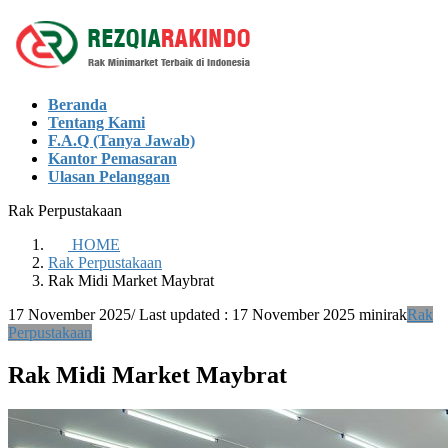
Skip
Skip
to
to
the
the
content
Navigation
Beranda
Tentang Kami
F.A.Q (Tanya Jawab)
Kantor Pemasaran
Ulasan Pelanggan
Rak Perpustakaan
HOME
Rak Perpustakaan
Rak Midi Market Maybrat
17 November 2025
/ Last updated :
17 November 2025
minirak
Rak
Perpustakaan
Rak Midi Market Maybrat