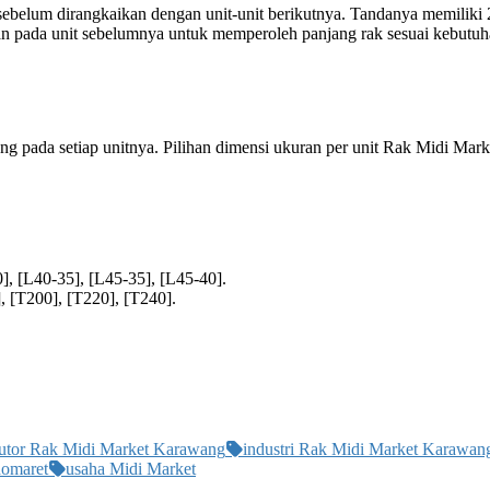
 sebelum dirangkaikan dengan unit-unit berikutnya. Tandanya memiliki
ikan pada unit sebelumnya untuk memperoleh panjang rak sesuai kebutu
 pada setiap unitnya. Pilihan dimensi ukuran per unit Rak Midi Ma
], [L40-35], [L45-35], [L45-40].
, [T200], [T220], [T240].
ibutor Rak Midi Market Karawang
industri Rak Midi Market Karawan
domaret
usaha Midi Market