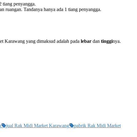
 2 tiang penyangga.
han ruangan. Tandanya hanya ada 1 tiang penyangga.
rket Karawang yang dimaksud adalah pada
lebar
dan
tinggi
nya.
g
jual Rak Midi Market Karawang
pabrik Rak Midi Market