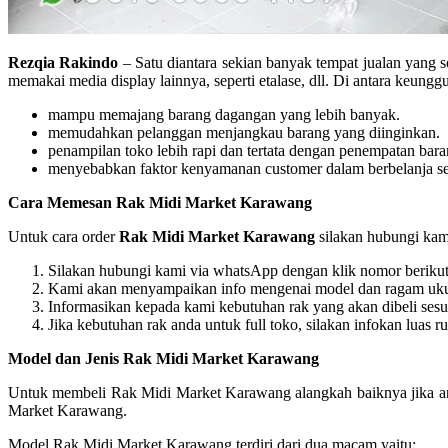
Rezqia Rakindo
– Satu diantara sekian banyak tempat jualan yang 
memakai media display lainnya, seperti etalase, dll. Di antara keung
mampu memajang barang dagangan yang lebih banyak.
memudahkan pelanggan menjangkau barang yang diinginkan.
penampilan toko lebih rapi dan tertata dengan penempatan bara
menyebabkan faktor kenyamanan customer dalam berbelanja seh
Cara Memesan Rak Midi Market Karawang
Untuk cara order
Rak Midi Market Karawang
silakan hubungi kami
Silakan hubungi kami via whatsApp dengan klik nomor beriku
Kami akan menyampaikan info mengenai model dan ragam ukura
Informasikan kepada kami kebutuhan rak yang akan dibeli ses
Jika kebutuhan rak anda untuk full toko, silakan infokan luas 
Model dan Jenis Rak Midi Market Karawang
Untuk membeli Rak Midi Market Karawang alangkah baiknya jika anda
Market Karawang.
Model Rak Midi Market Karawang terdiri dari dua macam yaitu: