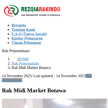
Skip
Skip
to
to
the
the
content
Navigation
Beranda
Tentang Kami
F.A.Q (Tanya Jawab)
Kantor Pemasaran
Ulasan Pelanggan
Rak Perpustakaan
HOME
Rak Perpustakaan
Rak Midi Market Botawa
14 November 2025
/ Last updated :
14 November 2025
Rak
Perpustakaan
Rak Midi Market Botawa