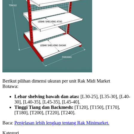
Berikut pilihan dimensi ukuran per unit Rak Midi Market
Botawa:
Lebar shelving bawah dan atas:
[L30-25], [L35-30], [L40-
30], [L40-35], [L45-35], [L45-40].
Tinggi Tiang dan Backmesh:
[T120], [T150], [T170],
[T180], [T200], [T220], [T240].
Baca:
Penjelasan lebih lengkap tentang Rak Minimarket.
Kategori