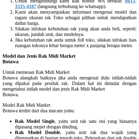
Untuk menghubungi kami klik nomor WA berikut:
0813-
3335-4187
(langsung terhubung ke whatsapp).
Kami akan menyampaikan informasi mengenai model dan
ragam ukuran rak Toko sebagai pilihan untuk mendapatkan
daftar harga.
Silakan infokan kebutuhan rak yang akan anda beli, seperti:
ukuran, jumlah unit, dan modelnya.
Jika kebutuhan rak anda untuk full toko, silakan infokan luas
ruangan tokonya lebar berapa meter x panjang berapa meter.
Model dan Jenis Rak Midi Market
Botawa
Untuk memesan Rak Midi Market
Botawa alangkah baiknya jika anda mengenal dulu istilah-istilah
yang dipakai pada produk rak. Dalam hal ini dimulai dengan
mengetahui istilah model dan jenis Rak Midi Market
Botawa.
Model Rak Midi Market
Botawa terdiri dari dua macam yaitu:
Rak Model Single
, yaitu unit rak satu sisi yang biasanya
dipasang mepet dengan dinding.
Rak Model Double
, yaitu unit rak dua wajah yang
ditempatkan di bagian tengah toko. Pelengkap dari rak double